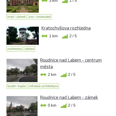
3 km
1 / 5
hrad / zámek
zoo / zookoutek
Kratochvílova rozhledna
1 km
2 / 5
rozhledna
výhled
Roudnice nad Labem - centrum
města
2 km
2 / 5
kostel / kaple
městská architektura
Roudnice nad Labem - zámek
0 km
2 / 5