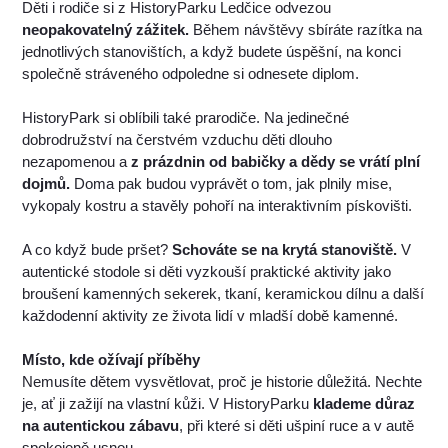
Děti i rodiče si z HistoryParku Ledčice odvezou
neopakovatelný zážitek.
Během návštěvy sbíráte razítka na
jednotlivých stanovištích, a když budete úspěšní, na konci
společně stráveného odpoledne si odnesete diplom.
HistoryPark si oblíbili také prarodiče. Na jedinečné
dobrodružství na čerstvém vzduchu děti dlouho
nezapomenou a
z prázdnin od babičky a dědy se vrátí plní
dojmů.
Doma pak budou vyprávět o tom, jak plnily mise,
vykopaly kostru a stavěly pohoří na interaktivním pískovišti.
A co když bude pršet?
Schováte se na krytá stanoviště.
V
autentické stodole si děti vyzkouší praktické aktivity jako
broušení kamenných sekerek, tkaní, keramickou dílnu a další
každodenní aktivity ze života lidí v mladší době kamenné.
Místo, kde ožívají příběhy
Nemusíte dětem vysvětlovat, proč je historie důležitá. Nechte
je, ať ji zažijí na vlastní kůži. V HistoryParku
klademe důraz
na autentickou zábavu
, při které si děti ušpiní ruce a v autě
spokojeně usnou.