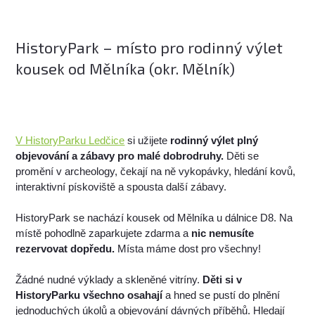
HistoryPark – místo pro rodinný výlet
kousek od Mělníka (okr. Mělník)
V HistoryParku Ledčice
si užijete
rodinný výlet plný
objevování a zábavy pro malé dobrodruhy.
Děti se
promění v archeology, čekají na ně vykopávky, hledání kovů,
interaktivní pískoviště a spousta další zábavy.
HistoryPark se nachází kousek od Mělníka u dálnice D8. Na
místě pohodlně zaparkujete zdarma a
nic nemusíte
rezervovat dopředu.
Místa máme dost pro všechny!
Žádné nudné výklady a skleněné vitríny.
Děti si v
HistoryParku všechno osahají
a hned se pustí do plnění
jednoduchých úkolů a objevování dávných příběhů. Hledají