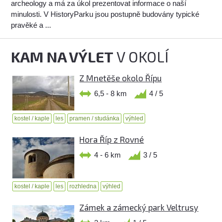
archeology a má za úkol prezentovat informace o naší
minulosti. V HistoryParku jsou postupně budovány typické
pravěké a ...
KAM NA VÝLET
V OKOLÍ
Z Mnetěše okolo Řípu
6,5 - 8 km
4 / 5
kostel / kaple
les
pramen / studánka
výhled
Hora Říp z Rovné
4 - 6 km
3 / 5
kostel / kaple
les
rozhledna
výhled
Zámek a zámecký park Veltrusy