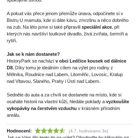
A pokud vás přece jenom přemůže únava, odpočinete si v
Bistru U mamuta, kde si dáte kávu, zmrzlinu a něco dobrého
na zub. Na léto jsme si také připravili
speciální akce
, při
kterých nás navštíví loutkové divadlo, živá zvířata, šermíři a
rytíři.
Jak se k nám dostanete?
HistoryPark se nachází
v obci Ledčice kousek od dálnice
D8.
Díky tomu je ideálním cílem na výlet pro rodiny z
Mělníka, Roudnice nad Labem, Litoměřic, Lovosic, Kralup
nad Vltavou, Slaného, Prahy i Ústí nad Labem.
Sedněte do auta a za chvíli se dostanete na místo, kde si
osaháte historii na vlastní kůži, hledáte poklady a
vyzkoušíte
vykopávky na čerstvém vzduchu
v krásném přírodním
areálu.
Hodnocení:
(4.7, hodnoceno 3x)
Jak se Vám líbí tento tip na výlet? Ohodnoťte ho kliknutím na