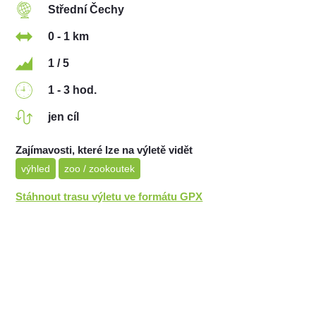
Střední Čechy
0 - 1 km
1 / 5
1 - 3 hod.
jen cíl
Zajímavosti, které lze na výletě vidět
výhled
zoo / zookoutek
Stáhnout trasu výletu ve formátu GPX