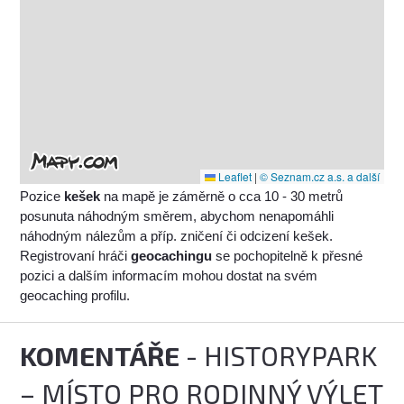
Leaflet
|
© Seznam.cz a.s. a další
Pozice
kešek
na mapě je záměrně o cca 10 - 30 metrů
posunuta náhodným směrem, abychom nenapomáhli
náhodným nálezům a příp. zničení či odcizení kešek.
Registrovaní hráči
geocachingu
se pochopitelně k přesné
pozici a dalším informacím mohou dostat na svém
geocaching profilu.
KOMENTÁŘE
- HISTORYPARK
– MÍSTO PRO RODINNÝ VÝLET