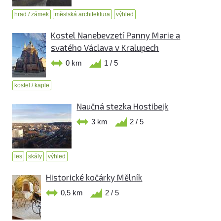
hrad / zámek
městská architektura
výhled
Kostel Nanebevzetí Panny Marie a
svatého Václava v Kralupech
0 km
1 / 5
kostel / kaple
Naučná stezka Hostibejk
3 km
2 / 5
les
skály
výhled
Historické kočárky Mělník
0,5 km
2 / 5