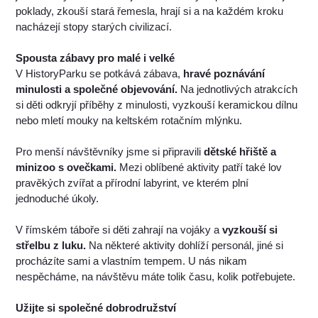
poklady, zkouší stará řemesla, hrají si a na každém kroku
nacházejí stopy starých civilizací.
Spousta zábavy pro malé i velké
V HistoryParku se potkává zábava,
hravé poznávání
minulosti a společné objevování.
Na jednotlivých atrakcích
si děti odkryjí příběhy z minulosti, vyzkouší keramickou dílnu
nebo mletí mouky na keltském rotačním mlýnku.
Pro menší návštěvníky jsme si připravili
dětské hřiště a
minizoo s ovečkami.
Mezi oblíbené aktivity patří také lov
pravěkých zvířat a přírodní labyrint, ve kterém plní
jednoduché úkoly.
V římském táboře si děti zahrají na vojáky a
vyzkouší si
střelbu z luku.
Na některé aktivity dohlíží personál, jiné si
procházíte sami a vlastním tempem. U nás nikam
nespěcháme, na návštěvu máte tolik času, kolik potřebujete.
Užijte si společné dobrodružství