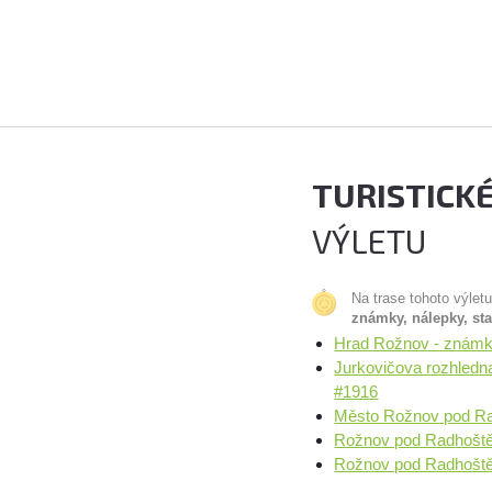
TURISTICK
VÝLETU
Na trase tohoto výlet
známky, nálepky, st
Hrad Rožnov - známk
Jurkovičova rozhled
#1916
Město Rožnov pod Ra
Rožnov pod Radhoště
Rožnov pod Radhoštěm