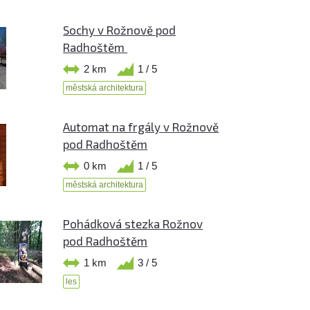
Sochy v Rožnově pod
Radhoštěm
2 km
1 / 5
městská architektura
Automat na frgály v Rožnově
pod Radhoštěm
0 km
1 / 5
městská architektura
Pohádková stezka Rožnov
pod Radhoštěm
1 km
3 / 5
les