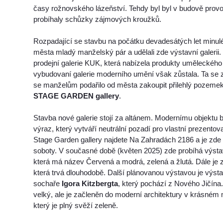
časy rožnovského lázeňství. Tehdy byl byl v budově provoz 
probíhaly schůzky zájmových kroužků.
Rozpadající se stavbu na počátku devadesátých let minuléh
města mladý manželský pár a udělali zde výstavní galerii.
prodejní galerie KUK, která nabízela produkty uměleckého 
vybudovaní galerie moderního umění však zůstala. Ta se z
se manželům podařilo od města zakoupit přilehlý pozemek
STAGE GARDEN gallery
.
Stavba nové galerie stojí za altánem. Modernímu objektu 
výraz, který vytváří neutrální pozadí pro vlastní prezentov
Stage Garden gallery najdete Na Zahradách 2186 a je zde 
soboty. V současné době (květen 2025) zde probíhá výst
která má název Červená a modrá, zelená a žlutá. Dále je 
která trvá dlouhodobě. Další plánovanou výstavou je výs
sochaře
Igora Kitzbergta
, který pochází z Nového Jičína.
velký, ale je začleněn do moderní architektury v krásném
který je plný svěží zeleně.