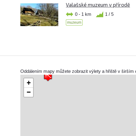
Valašské muzeum v přírodě
0 - 1 km
1 / 5
muzeum
Oddálením mapy můžete zobrazit výlety a hřiště v širším 
+
−