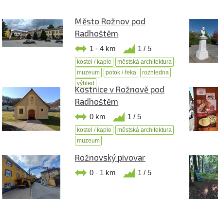
Město Rožnov pod
Radhoštěm
1 - 4 km
1 / 5
kostel / kaple
městská architektura
muzeum
potok / řeka
rozhledna
výhled
Kostnice v Rožnově pod
Radhoštěm
0 km
1 / 5
kostel / kaple
městská architektura
muzeum
Rožnovský pivovar
0 - 1 km
1 / 5