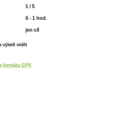
1 / 5
0 - 1 hod.
jen cíl
a výletě vidět
ve formátu GPX