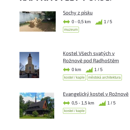
Sochy z písku
0 - 0,5 km
1 / 5
muzeum
Kostel Všech svatých v
Rožnově pod Radhoštěm
0 km
1 / 5
kostel / kaple
městská architektura
Evangelický kostel v Rožnově
0,5 - 1,5 km
1 / 5
kostel / kaple