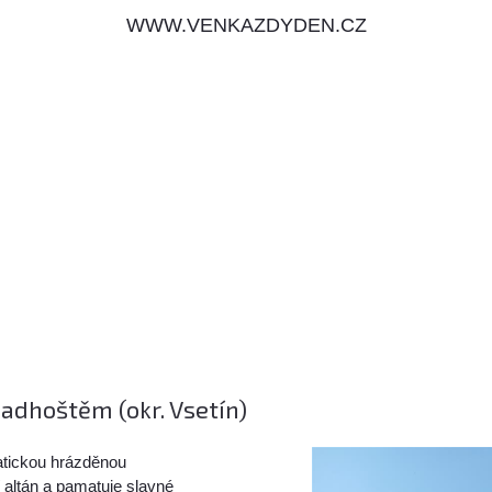
WWW.VENKAZDYDEN.CZ
adhoštěm (okr. Vsetín)
atickou hrázděnou
 altán a pamatuje slavné