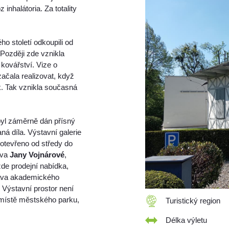
inhalátoria. Za totality
o století odkoupili od
 Později zde vznikla
kovářství. Vize o
ačala realizovat, když
. Tak vznikla současná
byl záměrně dán přísný
aná díla. Výstavní galerie
otevřeno od středy do
ava
Jany Vojnárové
,
zde prodejní nabídka,
tava akademického
 Výstavní prostor není
 místě městského parku,
Turistický region
Délka výletu