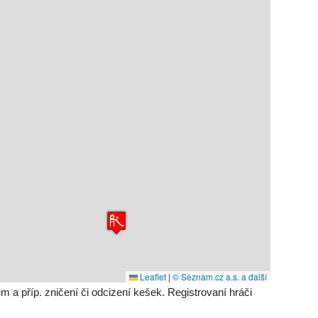
Leaflet
|
© Seznam.cz a.s. a další
příp. zničení či odcizení kešek. Registrovaní hráči