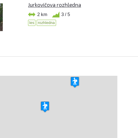
Jurkovičova rozhledna
2 km
3 / 5
les
rozhledna