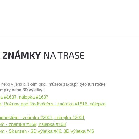
É ZNÁMKY
NA TRASE
u nebo v jeho blízkém okolí můžete zakoupit tyto
turistické
ampky nebo 3D výletky
:
a #1637, nálepka #1637
na, Rožnov pod Radhoštěm - známka #1916, nálepka
dhoštěm - známka #2001, nálepka #2001
m - známka #168, nálepka #168
 - Skanzen - 3D výletka #46, 3D výletka #46