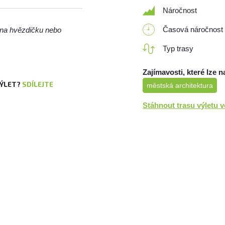
Náročnost
Časová náročnost
m na hvězdičku nebo
Typ trasy
Zajímavosti, které lze n
VÝLET?
SDÍLEJTE
městská architektura
Stáhnout trasu výletu 