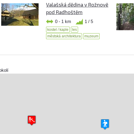
Valašská dědina v Rožnově
pod Radhoštěm
0 - 1 km
1 / 5
kostel / kaple
les
městská architektura
muzeum
okolí