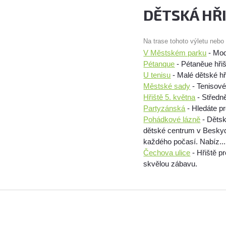
DĚTSKÁ HŘ
Na trase tohoto výletu nebo
V Městském parku
- Mod
Pétanque
- Pétaněue hři
U tenisu
- Malé dětské hř
Městské sady
- Tenisové
Hřiště 5. května
- Středně
Partyzánská
- Hledáte pr
Pohádkové lázně
- Dětsk
dětské centrum v Beskyd
každého počasí. Nabíz...
Čechova ulice
- Hřiště p
skvělou zábavu.