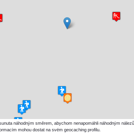
sunuta náhodným směrem, abychom nenapomáhli náhodným nálezům a 
nformacím mohou dostat na svém geocaching profilu.