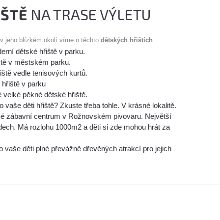
IŠTĚ
NA TRASE VÝLETU
 v jeho blízkém okolí víme o těchto
dětských hřištích
:
erní dětské hřiště v parku.
ště v městském parku.
iště vedle tenisových kurtů.
 hřiště v parku
 velké pěkné dětské hřiště.
o vaše děti hřiště? Zkuste třeba tohle. V krásné lokalitě.
é zábavní centrum v Rožnovském pivovaru. Největší
ech. Má rozlohu 1000m2 a děti si zde mohou hrát za
ro vaše děti plné převážně dřevěných atrakcí pro jejich