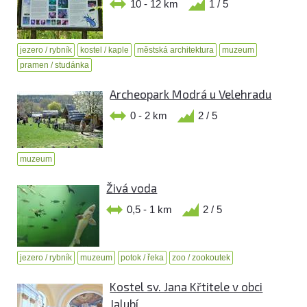
10 - 12 km
1 / 5
jezero / rybník
kostel / kaple
městská architektura
muzeum
pramen / studánka
Archeopark Modrá u Velehradu
0 - 2 km
2 / 5
muzeum
Živá voda
0,5 - 1 km
2 / 5
jezero / rybník
muzeum
potok / řeka
zoo / zookoutek
Kostel sv. Jana Křtitele v obci
Jalubí