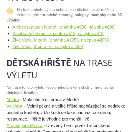
Na trase tohoto výletu nebo v jeho blízkém okolí můžete
zakoupit tyto
turistické známky, nálepky, stampky nebo 3D
výletky
:
Archeoskanzen Modrá - známka #698, nálepka #698
Bazilika Velehrad - známka #319, nálepka #319
Živá Voda, Modrá - známka #2053, nálepka #2053
Živá Voda, Modrá II. - nálepka #2053
DĚTSKÁ HŘIŠTĚ
NA TRASE
VÝLETU
Na trase tohoto výletu nebo v jeho blízkém okolí víme o těchto
dětských hřištích
:
Modrá
- Malé hřiště u Terária v Modré
Velehrad
- Velmi pěkné a velké hřiště nacházející se nedaleko
poutního kostela, v blízkosti se také nachází cukrárna,
restaurace. Hřiště je vhodné pro menší i vě...
Archeopark Modrá
- Dřevěný herní prvek historického
vzhledu - bludiště. Dostupné v rámci návštěvy archeoparku