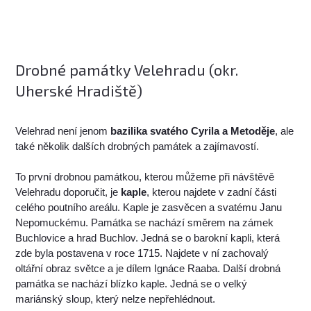
Drobné památky Velehradu (okr.
Uherské Hradiště)
Velehrad není jenom
bazilika svatého Cyrila a Metoděje
, ale
také několik dalších drobných památek a zajímavostí.
To první drobnou památkou, kterou můžeme při návštěvě
Velehradu doporučit, je
kaple
, kterou najdete v zadní části
celého poutního areálu. Kaple je zasvěcen a svatému Janu
Nepomuckému. Památka se nachází směrem na zámek
Buchlovice a hrad Buchlov. Jedná se o barokní kapli, která
zde byla postavena v roce 1715. Najdete v ní zachovalý
oltářní obraz světce a je dílem Ignáce Raaba. Další drobná
památka se nachází blízko kaple. Jedná se o velký
mariánský sloup, který nelze nepřehlédnout.