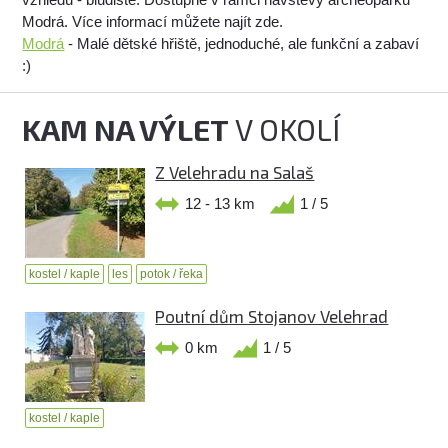
Modrá. Více informací můžete najít zde.
Modrá
- Malé dětské hřiště, jednoduché, ale funkční a zabaví
:)
KAM NA VÝLET
V OKOLÍ
Z Velehradu na Salaš
12 - 13 km
1 / 5
kostel / kaple
les
potok / řeka
Poutní dům Stojanov Velehrad
0 km
1 / 5
kostel / kaple