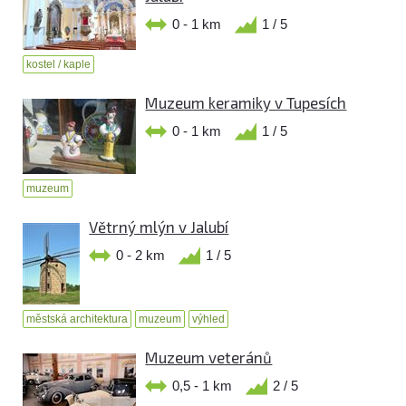
0 - 1 km
1 / 5
kostel / kaple
Muzeum keramiky v Tupesích
0 - 1 km
1 / 5
muzeum
Větrný mlýn v Jalubí
0 - 2 km
1 / 5
městská architektura
muzeum
výhled
Muzeum veteránů
0,5 - 1 km
2 / 5