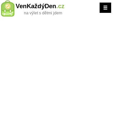
VenKaždýDen
.cz
na výlet s dětmi jdem