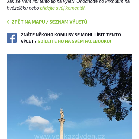
Jak se Vám líbí tento tip na výlet? Ohodnoťte ho kliknutím na
hvězdičku nebo
přidejte svůj komentář.
ZPĚT NA MAPU / SEZNAM VÝLETŮ
ZNÁTE NĚKOHO KOMU BY SE MOHL LÍBIT TENTO
VÝLET?
SDÍLEJTE HO NA SVÉM FACEBOOKU!