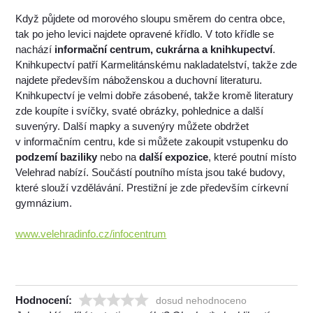
Když půjdete od morového sloupu směrem do centra obce,
tak po jeho levici najdete opravené křídlo. V toto křídle se
nachází
informační centrum, cukrárna a knihkupectví
.
Knihkupectví patří Karmelitánskému nakladatelství, takže zde
najdete především náboženskou a duchovní literaturu.
Knihkupectví je velmi dobře zásobené, takže kromě literatury
zde koupíte i svíčky, svaté obrázky, pohlednice a další
suvenýry. Další mapky a suvenýry můžete obdržet
v informačním centru, kde si můžete zakoupit vstupenku do
podzemí baziliky
nebo na
další expozice
, které poutní místo
Velehrad nabízí. Součástí poutního místa jsou také budovy,
které slouží vzdělávání. Prestižní je zde především církevní
gymnázium.
www.velehradinfo.cz/infocentrum
Hodnocení:
dosud nehodnoceno