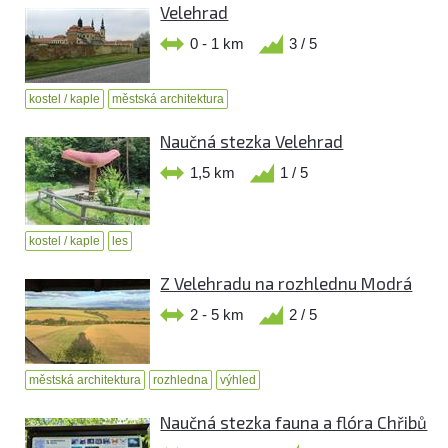
Velehrad
0 - 1 km
3 / 5
kostel / kaple
městská architektura
Naučná stezka Velehrad
1,5 km
1 / 5
kostel / kaple
les
Z Velehradu na rozhlednu Modrá
2 - 5 km
2 / 5
městská architektura
rozhledna
výhled
Naučná stezka fauna a flóra Chřibů