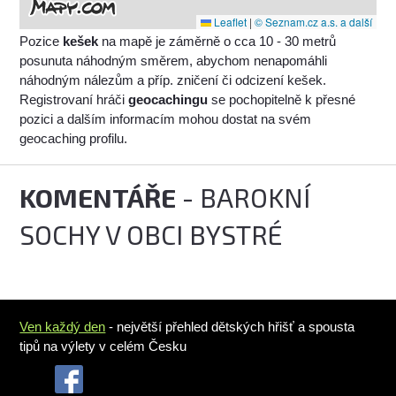
Leaflet
|
© Seznam.cz a.s. a další
Pozice
kešek
na mapě je záměrně o cca 10 - 30 metrů
posunuta náhodným směrem, abychom nenapomáhli
náhodným nálezům a příp. zničení či odcizení kešek.
Registrovaní hráči
geocachingu
se pochopitelně k přesné
pozici a dalším informacím mohou dostat na svém
geocaching profilu.
KOMENTÁŘE
- BAROKNÍ
SOCHY V OBCI BYSTRÉ
Ven každý den
- největší přehled dětských hřišť a spousta
tipů na výlety v celém Česku