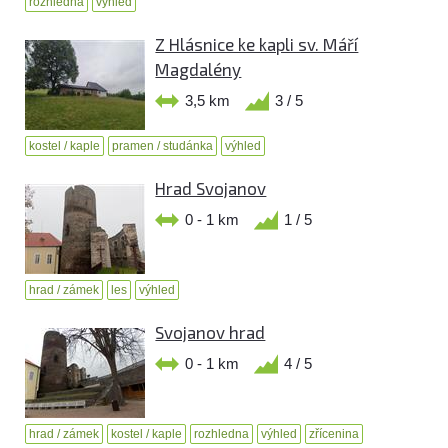
rozhledna
výhled
Z Hlásnice ke kapli sv. Máří
Magdalény
3,5 km
3 / 5
kostel / kaple
pramen / studánka
výhled
Hrad Svojanov
0 - 1 km
1 / 5
hrad / zámek
les
výhled
Svojanov hrad
0 - 1 km
4 / 5
hrad / zámek
kostel / kaple
rozhledna
výhled
zřícenina