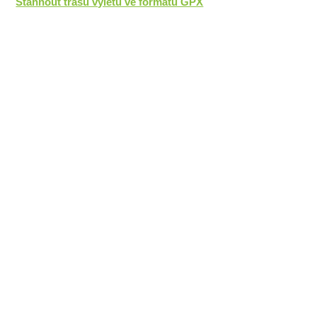
Stáhnout trasu výletu ve formátu GPX