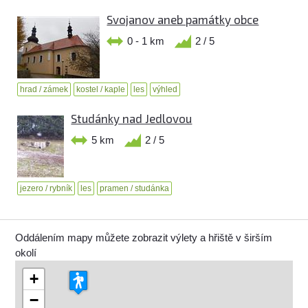
Svojanov aneb památky obce
0 - 1 km
2 / 5
hrad / zámek
kostel / kaple
les
výhled
Studánky nad Jedlovou
5 km
2 / 5
jezero / rybník
les
pramen / studánka
Oddálením mapy můžete zobrazit výlety a hřiště v širším
okolí
+
−