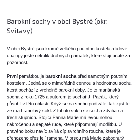
Barokní sochy v obci Bystré (okr.
Svitavy)
V obci Bystré jsou kromě velkého poutního kostela a lidové
chalupy ještě několik drobných památek, které stojí určitě za
pozornost.
První památkou je
barokní socha
před samotným poutním
kostelem. Jedná se o mimořádně cennou a hodnotnou sochu,
která pochází z vrcholně barokní doby. Je to mariánská
socha z roku 1725 a autorem je sochař J. Pacák, který
působil v této oblasti. Když se na sochu podíváte, tak zjistíte,
že má hranolový sokl. Z tohoto soklu se socha zdvihá na
třech stupních. Stojící Panna Marie má levou nohou
nakročenou a sepjaté ruce, které připomínají modlitbu. U
pravého boku navíc svírá cíp svrchního roucha, které je
přehozeno přes její ramena. V prsou má Marie zabodnutý