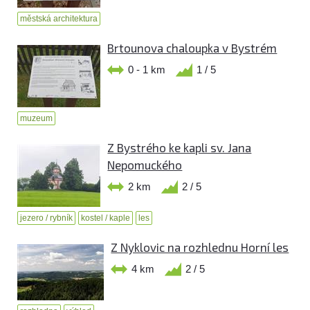
městská architektura
Brtounova chaloupka v Bystrém
0 - 1 km
1 / 5
muzeum
Z Bystrého ke kapli sv. Jana
Nepomuckého
2 km
2 / 5
jezero / rybník
kostel / kaple
les
Z Nyklovic na rozhlednu Horní les
4 km
2 / 5