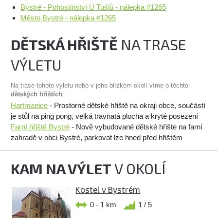
Bystré - Pohostinství U Tušlů - nálepka #1265
Město Bystré - nálepka #1265
DĚTSKÁ HŘIŠTĚ
NA TRASE
VÝLETU
Na trase tohoto výletu nebo v jeho blízkém okolí víme o těchto
dětských hřištích
:
Hartmanice
- Prostorné dětské hřiště na okraji obce, součástí
je stůl na ping pong, velká travnatá plocha a kryté posezení
Farní hřiště Bystré
- Nově vybudované dětské hřište na farní
zahradě v obci Bystré, parkovat lze hned před hřištěm
KAM NA VÝLET
V OKOLÍ
Kostel v Bystrém
0 - 1 km
1 / 5