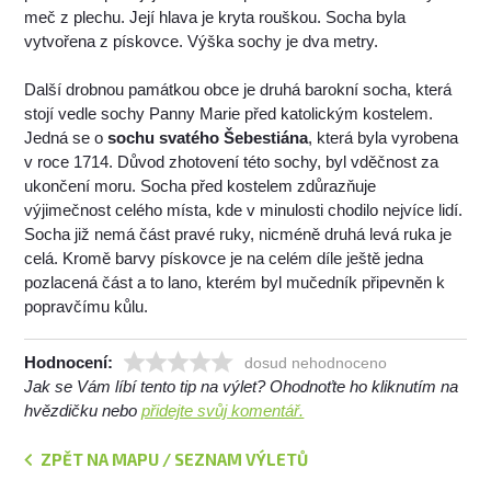
meč z plechu. Její hlava je kryta rouškou. Socha byla
vytvořena z pískovce. Výška sochy je dva metry.
Další drobnou památkou obce je druhá barokní socha, která
stojí vedle sochy Panny Marie před katolickým kostelem.
Jedná se o
sochu svatého Šebestiána
, která byla vyrobena
v roce 1714. Důvod zhotovení této sochy, byl vděčnost za
ukončení moru. Socha před kostelem zdůrazňuje
výjimečnost celého místa, kde v minulosti chodilo nejvíce lidí.
Socha již nemá část pravé ruky, nicméně druhá levá ruka je
celá. Kromě barvy pískovce je na celém díle ještě jedna
pozlacená část a to lano, kterém byl mučedník připevněn k
popravčímu kůlu.
Hodnocení:
dosud nehodnoceno
Jak se Vám líbí tento tip na výlet? Ohodnoťte ho kliknutím na
hvězdičku nebo
přidejte svůj komentář.
ZPĚT NA MAPU / SEZNAM VÝLETŮ