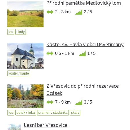
Přírodní památka Medlovický lom
2 - 3 km
2 / 5
les
skály
Kostel sv. Havla v obci Osvětimany
0,5 - 1 km
1 / 5
kostel / kaple
Z Vřesovic do přírodní rezervace
Ocásek
7 - 9 km
3 / 5
les
potok / řeka
pramen / studánka
skály
Lesní bar Vřesovice