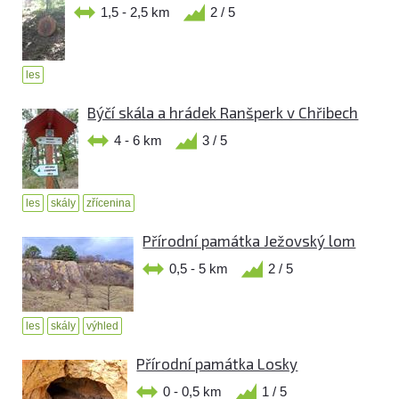
1,5 - 2,5 km
2 / 5
les
Býčí skála a hrádek Ranšperk v Chřibech
4 - 6 km
3 / 5
les
skály
zřícenina
Přírodní památka Ježovský lom
0,5 - 5 km
2 / 5
les
skály
výhled
Přírodní památka Losky
0 - 0,5 km
1 / 5