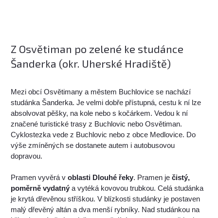
Z Osvětiman po zelené ke studánce
Šanderka (okr. Uherské Hradiště)
Mezi obcí Osvětimany a městem Buchlovice se nachází
studánka Šanderka. Je velmi dobře přístupná, cestu k ní lze
absolvovat pěšky, na kole nebo s kočárkem. Vedou k ní
značené turistické trasy z Buchlovic nebo Osvětiman.
Cyklostezka vede z Buchlovic nebo z obce Medlovice. Do
výše zmíněných se dostanete autem i autobusovou
dopravou.
Pramen vyvěrá v
oblasti Dlouhé řeky
. Pramen je
čistý,
poměrně vydatný
a vytéká kovovou trubkou. Celá studánka
je krytá dřevěnou stříškou. V blízkosti studánky je postaven
malý dřevěný altán a dva menší rybníky. Nad studánkou na