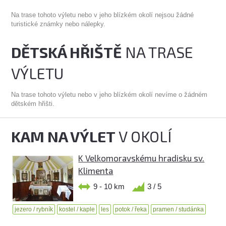
Na trase tohoto výletu nebo v jeho blízkém okolí nejsou žádné
turistické známky nebo nálepky.
DĚTSKÁ HŘIŠTĚ
NA TRASE
VÝLETU
Na trase tohoto výletu nebo v jeho blízkém okolí nevíme o žádném
dětském hřišti.
KAM NA VÝLET
V OKOLÍ
K Velkomoravskému hradisku sv.
Klimenta
9 - 10 km
3 / 5
jezero / rybník
kostel / kaple
les
potok / řeka
pramen / studánka