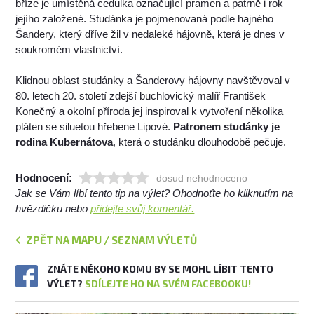
bříze je umístěná cedulka označující pramen a patrně i rok
jejího založené. Studánka je pojmenovaná podle hajného
Šandery, který dříve žil v nedaleké hájovně, která je dnes v
soukromém vlastnictví.
Klidnou oblast studánky a Šanderovy hájovny navštěvoval v
80. letech 20. století zdejší buchlovický malíř František
Konečný a okolní příroda jej inspiroval k vytvoření několika
pláten se siluetou hřebene Lipové.
Patronem studánky je
rodina Kubernátova
, která o studánku dlouhodobě pečuje.
Hodnocení:
dosud nehodnoceno
Jak se Vám líbí tento tip na výlet? Ohodnoťte ho kliknutím na
hvězdičku nebo
přidejte svůj komentář.
ZPĚT NA MAPU / SEZNAM VÝLETŮ
ZNÁTE NĚKOHO KOMU BY SE MOHL LÍBIT TENTO
VÝLET?
SDÍLEJTE HO NA SVÉM FACEBOOKU!