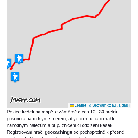
Leaflet
|
© Seznam.cz a.s. a další
Pozice
kešek
na mapě je záměrně o cca 10 - 30 metrů
posunuta náhodným směrem, abychom nenapomáhli
náhodným nálezům a příp. zničení či odcizení kešek.
Registrovaní hráči
geocachingu
se pochopitelně k přesné