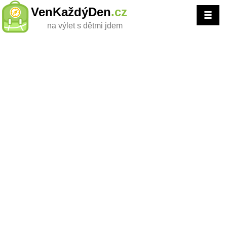
VenKaždýDen
.cz
na výlet s dětmi jdem