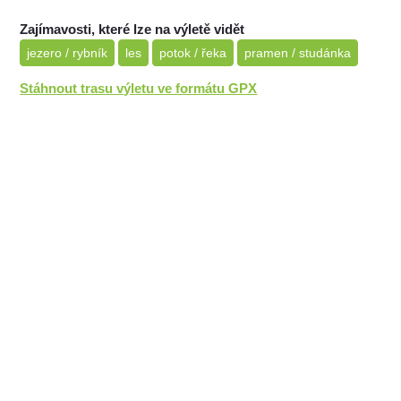
Zajímavosti, které lze na výletě vidět
jezero / rybník
les
potok / řeka
pramen / studánka
Stáhnout trasu výletu ve formátu GPX