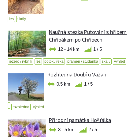
les
skály
Naučná stezka Putování s hřibem
Chřibákem po Chřibech
12 - 14 km
1 / 5
jezero / rybník
les
potok / řeka
pramen / studánka
skály
výhled
Rozhledna Doubí u Vážan
0,5 km
1 / 5
rozhledna
výhled
Přírodní památka Hošťálka
3 - 5 km
2 / 5