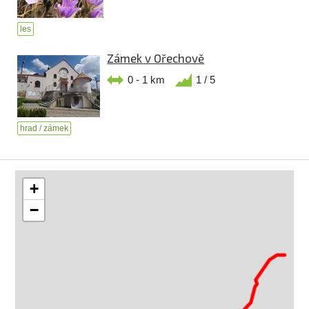
les
Zámek v Ořechově
0 - 1 km
1 / 5
hrad / zámek
+
−