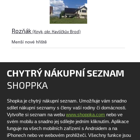
Rozňák
(Knyk, okr. Havlíčkův Brod)
Menší nové hřiště
CHYTRÝ NÁKUPNÍ SEZNAM
SHOPPKA
Shopka je chytrý nákupní seznam. Umožňuje vám snadno
sdílet nákupní seznamy s členy vaší rodiny či domácnosti.
Vytvořte si seznam na webu
www.shoppka.com
nebo ve
svém mobilu a snadno jej sdílejte jedním kliknutím. Aplikace
funguje na všech mobilních zařízení s Androidem a na
iPhonech nebo ve webovém prohlížeči. Všechny funkce jsou