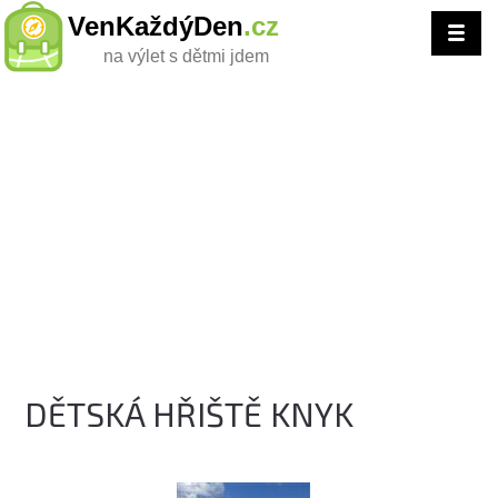
VenKaždýDen
.cz
na výlet s dětmi jdem
DĚTSKÁ HŘIŠTĚ KNYK