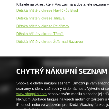
Klikněte na okres, který Vás zajímá a dostanete seznam 
Dětská hřiště v okrese Havlíčkův Brod
Dětská hřiště v okrese Jihlava
Dětská hřiště v okrese Pelhřimov
Dětská hřiště v okrese Třebíč
Dětská hřiště v okrese Žďár nad Sázavou
CHYTRÝ NÁKUPNÍ SEZNAM
Shopka je chytrý nákupní seznam. Umožňuje vám snadno 
seznamy s členy vaší rodiny či domácnosti. Vytvořte si 
www.shoppka.com
nebo ve svém mobilu a snadno jej sdíl
kliknutím. Aplikace funguje na všech mobilních zařízení s
iPhonech nebo ve webovém prohlížeči. Všechny funkce j