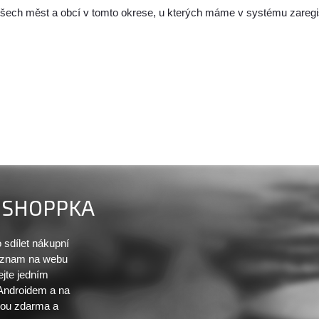
všech měst a obcí v tomto okrese, u kterých máme v systému zaregis
SHOPPKA
sdílet nákupní
seznam na webu
ejte jedním
 Androidem a na
sou zdarma a