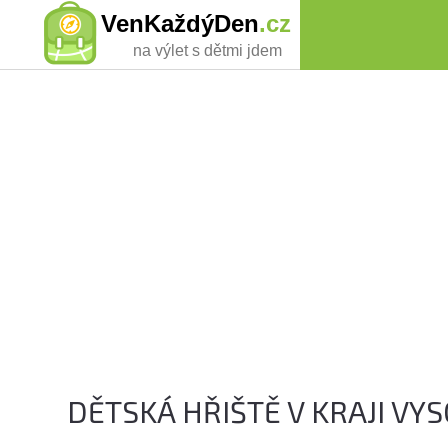
VenKaždýDen
.cz
na výlet s dětmi jdem
DĚTSKÁ HŘIŠTĚ V KRAJI VY