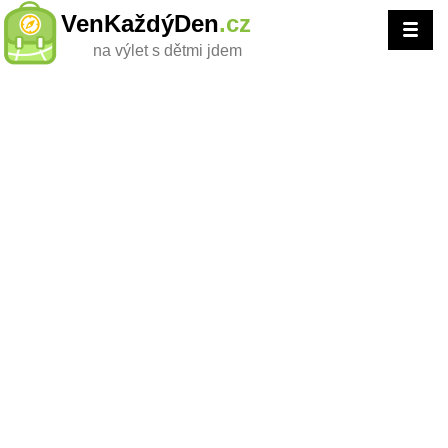
VenKaždýDen
.cz
na výlet s dětmi jdem