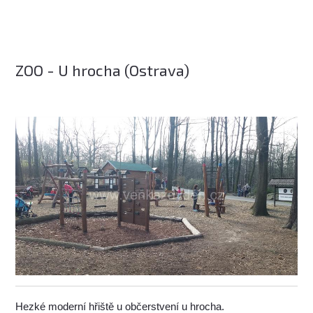
ZOO - U hrocha (Ostrava)
Hezké moderní hřiště u občerstvení u hrocha.