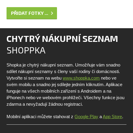
PŘIDAT FOTKY ...
CHYTRÝ NÁKUPNÍ SEZNAM
SHOPPKA
Shopka je chytrý nákupní seznam. Umožňuje vám snadno
sdílet nákupní seznamy s členy vaší rodiny či domácnosti.
Vytvořte si seznam na webu
www.shoppka.com
nebo ve
svém mobilu a snadno jej sdílejte jedním kliknutím. Aplikace
funguje na všech mobilních zařízení s Androidem a na
iPhonech nebo ve webovém prohlížeči. Všechny funkce jsou
zdarma a nevyžadují žádnou registraci.
Mobilní aplikaci můžete stahovat z
Google Play
a
App Store
.