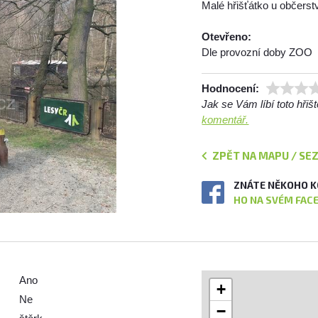
Malé hřišťátko u občerst
Otevřeno:
Dle provozní doby ZOO
Hodnocení:
Jak se Vám líbí toto hři
komentář.
ZPĚT NA MAPU / SE
ZNÁTE NĚKOHO K
HO NA SVÉM FAC
Ano
+
Ne
−