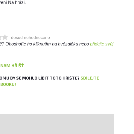
vení Na hrázi.
dosud nehodnoceno
ště? Ohodnoťte ho kliknutím na hvězdičku nebo
přidejte svůj
ZNAM HŘIŠŤ
OMU BY SE MOHLO LÍBIT TOTO HŘIŠTĚ?
SDÍLEJTE
EBOOKU!