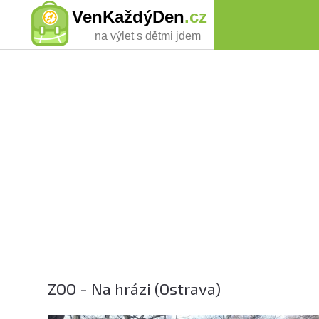
VenKaždýDen
.cz
na výlet s dětmi jdem
ZOO - Na hrázi (Ostrava)