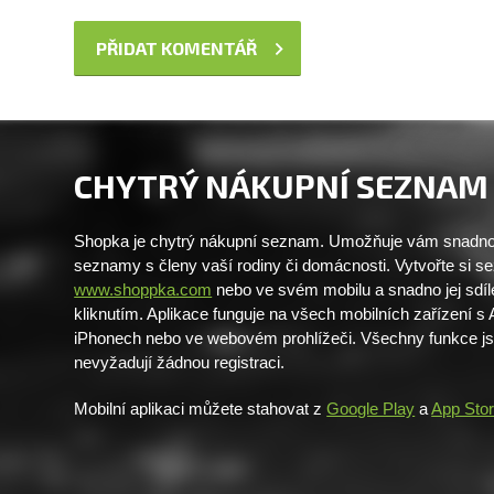
CHYTRÝ NÁKUPNÍ SEZNAM
Shopka je chytrý nákupní seznam. Umožňuje vám snadno 
seznamy s členy vaší rodiny či domácnosti. Vytvořte si 
www.shoppka.com
nebo ve svém mobilu a snadno jej sdíl
kliknutím. Aplikace funguje na všech mobilních zařízení s
iPhonech nebo ve webovém prohlížeči. Všechny funkce j
nevyžadují žádnou registraci.
Mobilní aplikaci můžete stahovat z
Google Play
a
App Sto