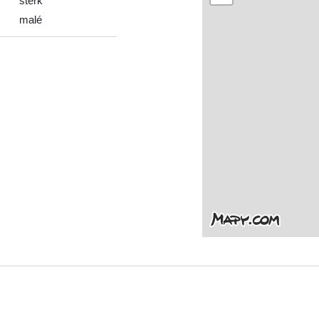
štěrk
malé