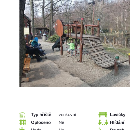
Typ hřiště
venkovní
Lavičky
Oploceno
Ne
Hlídání