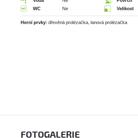
Voda
Ne
Povrch
WC
Ne
Velikost
Herní prvky:
dřevěná prolézačka, lanová prolézačka
FOTOGALERIE