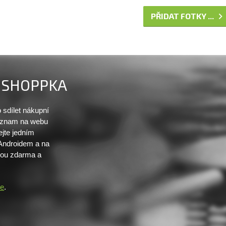
PŘIDAT FOTKY ...
SHOPPKA
sdílet nákupní
seznam na webu
ejte jedním
 Androidem a na
sou zdarma a
re
.