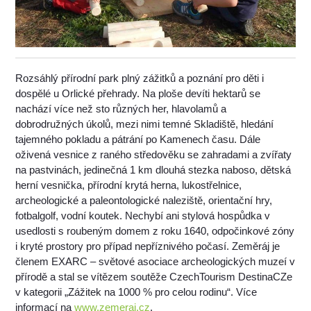
Rozsáhlý přírodní park plný zážitků a poznání pro děti i
dospělé u Orlické přehrady. Na ploše devíti hektarů se
nachází více než sto různých her, hlavolamů a
dobrodružných úkolů, mezi nimi temné Skladiště, hledání
tajemného pokladu a pátrání po Kamenech času. Dále
oživená vesnice z raného středověku se zahradami a zvířaty
na pastvinách, jedinečná 1 km dlouhá stezka naboso, dětská
herní vesnička, přírodní krytá herna, lukostřelnice,
archeologické a paleontologické naleziště, orientační hry,
fotbalgolf, vodní koutek. Nechybí ani stylová hospůdka v
usedlosti s roubeným domem z roku 1640, odpočinkové zóny
i kryté prostory pro případ nepříznivého počasí. Zeměráj je
členem EXARC – světové asociace archeologických muzeí v
přírodě a stal se vítězem soutěže CzechTourism DestinaCZe
v kategorii „Zážitek na 1000 % pro celou rodinu“. Více
informací na
www.zemeraj.cz
.