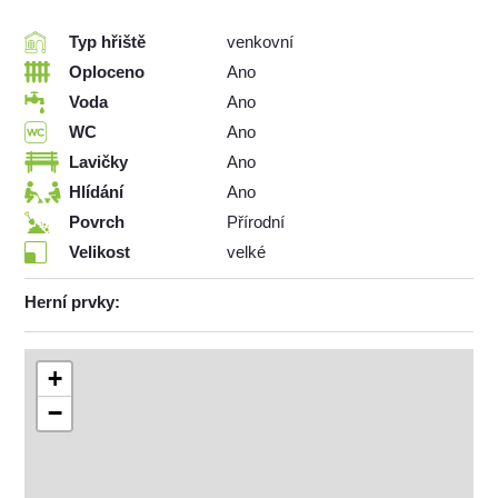
Typ hřiště
venkovní
Oploceno
Ano
Voda
Ano
WC
Ano
Lavičky
Ano
Hlídání
Ano
Povrch
Přírodní
Velikost
velké
Herní prvky:
+
−