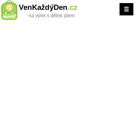
VenKaždýDen
.cz
na výlet s dětmi jdem