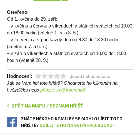
Otevřeno:
Od 1. května do 29. září:
– v květnu a červnu o víkendech a státních svátcích od 10.00
do 18.00 hodin (včetně 1. 5. a 8. 5.)
– v červenci a srpnu každý den od 9.30 do 18.30 hodin
(včetně 5. 7. a 6. 7.)
– v září o víkendech a státních svátcích od 10.00 do 18.00
hodin (včetně 28. 9.)
Hodnocení:
dosud nehodnoceno
Jak se Vám líbí toto hřiště? Ohodnoťte ho kliknutím na
hvězdičku nebo
přidejte svůj komentář.
ZPĚT NA MAPU / SEZNAM HŘIŠŤ
ZNÁTE NĚKOHO KOMU BY SE MOHLO LÍBIT TOTO
HŘIŠTĚ?
SDÍLEJTE HO NA SVÉM FACEBOOKU!