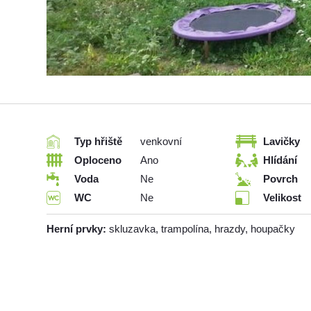
Typ hřiště
venkovní
Lavičky
Oploceno
Ano
Hlídání
Voda
Ne
Povrch
WC
Ne
Velikost
Herní prvky:
skluzavka, trampolína, hrazdy, houpačky