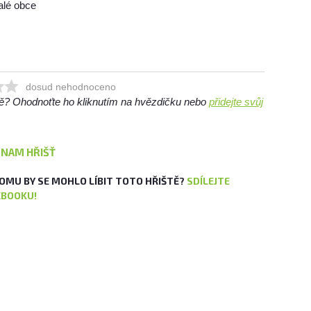
alé obce
dosud nehodnoceno
ště? Ohodnoťte ho kliknutím na hvězdičku nebo
přidejte svůj
ZNAM HŘIŠŤ
OMU BY SE MOHLO LÍBIT TOTO HŘIŠTĚ?
SDÍLEJTE
EBOOKU!