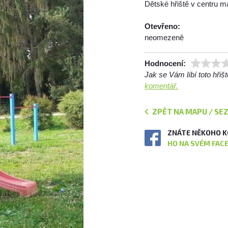
Dětské hřiště v centru m
Otevřeno:
neomezeně
Hodnocení:
Jak se Vám líbí toto hři
komentář.
ZPĚT NA MAPU / SE
ZNÁTE NĚKOHO K
HO NA SVÉM FAC