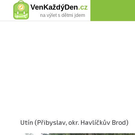
VenKaždýDen
.cz
na výlet s dětmi jdem
Utín (Přibyslav, okr. Havlíčkův Brod)