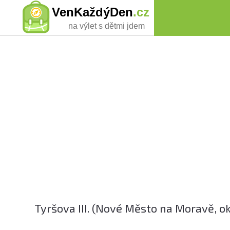
VenKaždýDen
.cz
na výlet s dětmi jdem
Tyršova III. (Nové Město na Moravě, o