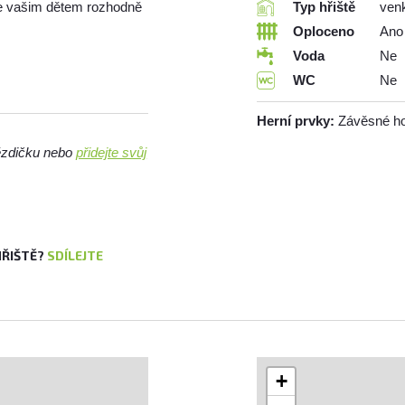
se vašim dětem rozhodně
Typ hřiště
ven
Oploceno
Ano
Voda
Ne
WC
Ne
Herní prvky:
Závěsné ho
vězdičku nebo
přidejte svůj
HŘIŠTĚ?
SDÍLEJTE
+