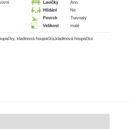
kovní
Lavičky
Ano
Hlídání
Ne
Povrch
Travnatý
Velikost
malé
upačky, kladinová houpačka,kladinová houpačka