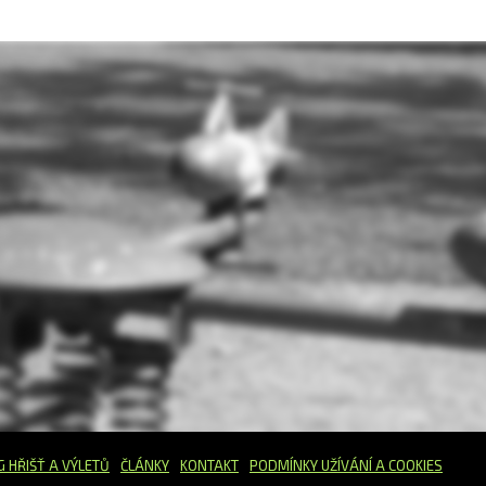
G HŘIŠŤ
A VÝLETŮ
ČLÁNKY
KONTAKT
PODMÍNKY UŽÍVÁNÍ A COOKIES