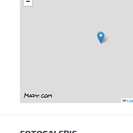
−
Leaf