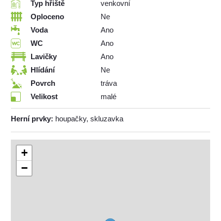
Typ hřiště
venkovní
Oploceno
Ne
Voda
Ano
WC
Ano
Lavičky
Ano
Hlídání
Ne
Povrch
tráva
Velikost
malé
Herní prvky:
houpačky, skluzavka
+
−