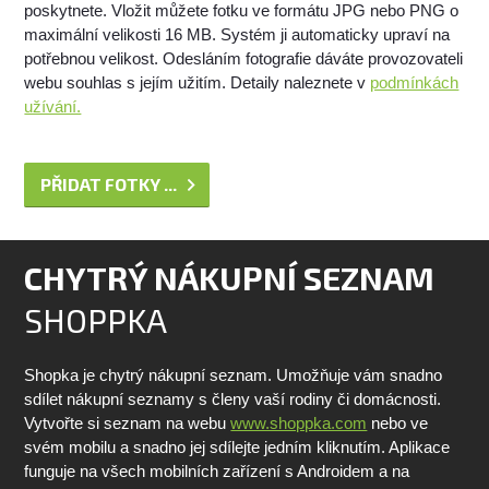
poskytnete. Vložit můžete fotku ve formátu JPG nebo PNG o
maximální velikosti 16 MB. Systém ji automaticky upraví na
potřebnou velikost. Odesláním fotografie dáváte provozovateli
webu souhlas s jejím užitím. Detaily naleznete v
podmínkách
užívání.
PŘIDAT FOTKY ...
CHYTRÝ NÁKUPNÍ SEZNAM
SHOPPKA
Shopka je chytrý nákupní seznam. Umožňuje vám snadno
sdílet nákupní seznamy s členy vaší rodiny či domácnosti.
Vytvořte si seznam na webu
www.shoppka.com
nebo ve
svém mobilu a snadno jej sdílejte jedním kliknutím. Aplikace
funguje na všech mobilních zařízení s Androidem a na