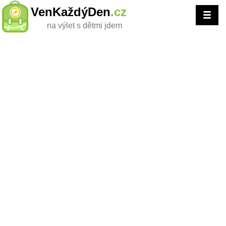
VenKaždýDen
.cz
na výlet s dětmi jdem