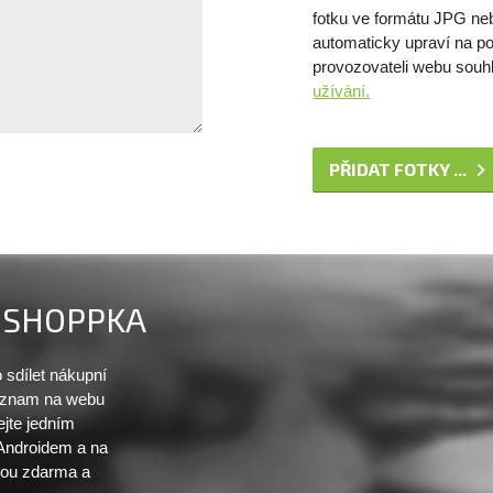
fotku ve formátu JPG ne
automaticky upraví na po
provozovateli webu souhl
užívání.
PŘIDAT FOTKY ...
SHOPPKA
sdílet nákupní
seznam na webu
ejte jedním
 Androidem a na
sou zdarma a