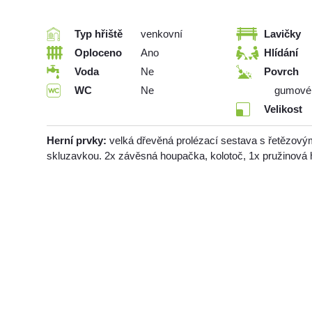
Typ hřiště
venkovní
Lavičky
Oploceno
Ano
Hlídání
Voda
Ne
Povrch
WC
Ne
gumové 
Velikost
Herní prvky:
velká dřevěná prolézací sestava s řetězový
skluzavkou. 2x závěsná houpačka, kolotoč, 1x pružinová 