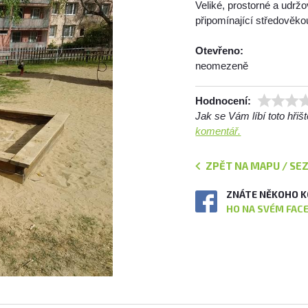
Veliké, prostorné a udrž
připomínající středověkou
Otevřeno:
neomezeně
Hodnocení:
Jak se Vám líbí toto hři
komentář.
ZPĚT NA MAPU / SE
ZNÁTE NĚKOHO K
HO NA SVÉM FAC