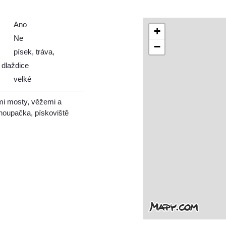
Ano
+
Ne
−
písek, tráva,
dlaždice
velké
mi mosty, věžemi a
houpačka, pískoviště