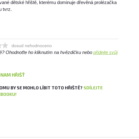
ované dětské hřiště, kterému dominuje dřevěná prolézačka
 tvrz.
dosud nehodnoceno
ště? Ohodnoťte ho kliknutím na hvězdičku nebo
přidejte svůj
ZNAM HŘIŠŤ
OMU BY SE MOHLO LÍBIT TOTO HŘIŠTĚ?
SDÍLEJTE
EBOOKU!