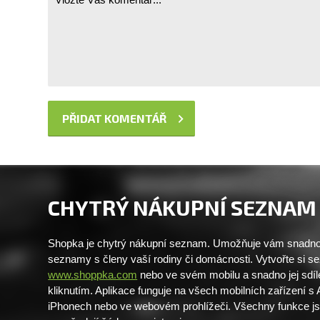
CHYTRÝ NÁKUPNÍ SEZNAM
Shopka je chytrý nákupní seznam. Umožňuje vám snadno 
seznamy s členy vaší rodiny či domácnosti. Vytvořte si 
www.shoppka.com
nebo ve svém mobilu a snadno jej sdíl
kliknutím. Aplikace funguje na všech mobilních zařízení s
iPhonech nebo ve webovém prohlížeči. Všechny funkce j