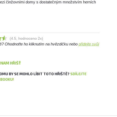
mezi činžovními domy s dostatečným množstvím herních
(4.5, hodnoceno 2x)
ště? Ohodnoťte ho kliknutím na hvězdičku nebo
přidejte svůj
ZNAM HŘIŠŤ
OMU BY SE MOHLO LÍBIT TOTO HŘIŠTĚ?
SDÍLEJTE
EBOOKU!