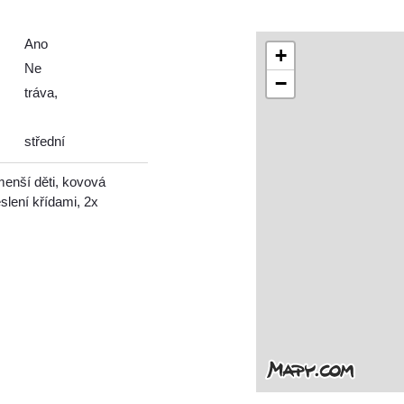
Ano
+
Ne
−
tráva,
střední
menší děti, kovová
slení křídami, 2x