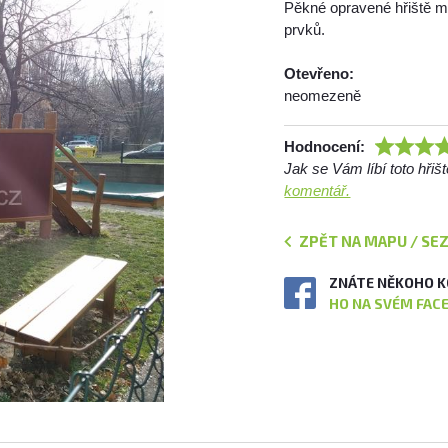
Pěkné opravené hřiště 
prvků.
Otevřeno:
neomezeně
Hodnocení:
Jak se Vám líbí toto hři
komentář.
ZPĚT NA MAPU / SE
ZNÁTE NĚKOHO K
HO NA SVÉM FAC