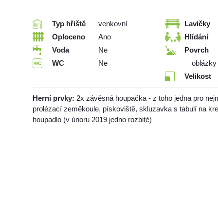
Typ hřiště
venkovní
Lavičky
Oploceno
Ano
Hlídání
Voda
Ne
Povrch
WC
Ne
oblázky
Velikost
Herní prvky:
2x závěsná houpačka - z toho jedna pro nej
prolézací zeměkoule, pískoviště, skluzavka s tabulí na kre
houpadlo (v únoru 2019 jedno rozbité)