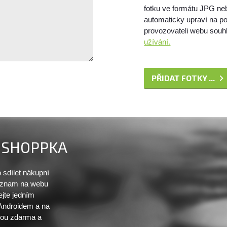
fotku ve formátu JPG ne
automaticky upraví na po
provozovateli webu souhl
užívání.
PŘIDAT FOTKY ...
SHOPPKA
sdílet nákupní
seznam na webu
ejte jedním
 Androidem a na
sou zdarma a