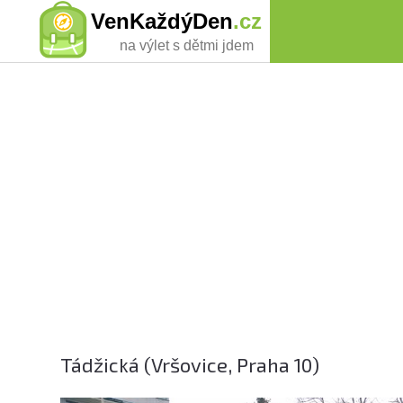
VenKaždýDen
.cz
na výlet s dětmi jdem
Tádžická (Vršovice, Praha 10)