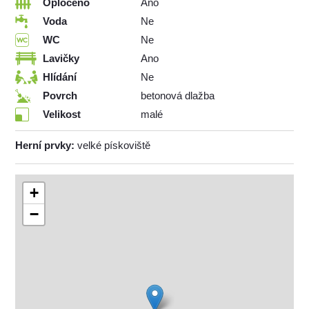
Oploceno
Ano
Voda
Ne
WC
Ne
Lavičky
Ano
Hlídání
Ne
Povrch
betonová dlažba
Velikost
malé
Herní prvky:
velké pískoviště
+
−