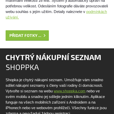
maximální velikosti 16 MB. Systém ji automaticky upraví na
potřebnou velikost. Odesláním fotografie dáváte provozovateli
webu souhlas s jejím užitím. Detaily naleznete v
podmínkách
užívání.
PŘIDAT FOTKY ...
CHYTRÝ NÁKUPNÍ SEZNAM
SHOPPKA
Shopka je chytrý nákupní seznam. Umožňuje vám snadno
sdílet nákupní seznamy s členy vaší rodiny či domácnosti.
Vytvořte si seznam na webu
www.shoppka.com
nebo ve
svém mobilu a snadno jej sdílejte jedním kliknutím. Aplikace
funguje na všech mobilních zařízení s Androidem a na
iPhonech nebo ve webovém prohlížeči. Všechny funkce jsou
zdarma a nevyžadují žádnou registraci.