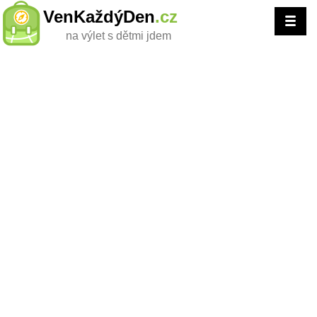
VenKaždýDen
.cz
na výlet s dětmi jdem