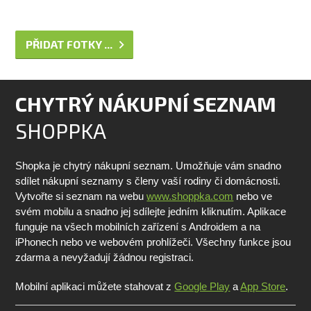
PŘIDAT FOTKY ...
CHYTRÝ NÁKUPNÍ SEZNAM
SHOPPKA
Shopka je chytrý nákupní seznam. Umožňuje vám snadno
sdílet nákupní seznamy s členy vaší rodiny či domácnosti.
Vytvořte si seznam na webu
www.shoppka.com
nebo ve
svém mobilu a snadno jej sdílejte jedním kliknutím. Aplikace
funguje na všech mobilních zařízení s Androidem a na
iPhonech nebo ve webovém prohlížeči. Všechny funkce jsou
zdarma a nevyžadují žádnou registraci.
Mobilní aplikaci můžete stahovat z
Google Play
a
App Store
.