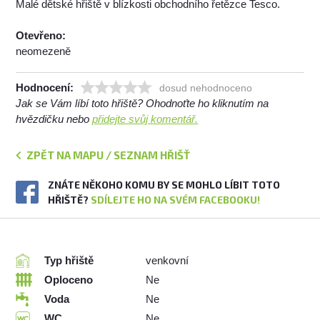
Malé dětské hřiště v blízkosti obchodního řetězce Tesco.
Otevřeno:
neomezeně
Hodnocení:
dosud nehodnoceno
Jak se Vám líbí toto hřiště? Ohodnoťte ho kliknutím na
hvězdičku nebo
přidejte svůj komentář.
ZPĚT NA MAPU / SEZNAM HŘIŠŤ
ZNÁTE NĚKOHO KOMU BY SE MOHLO LÍBIT TOTO
HŘIŠTĚ?
SDÍLEJTE HO NA SVÉM FACEBOOKU!
Typ hřiště
venkovní
Oploceno
Ne
Voda
Ne
WC
Ne