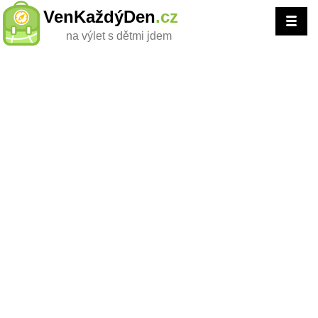
VenKaždýDen
.cz
na výlet s dětmi jdem