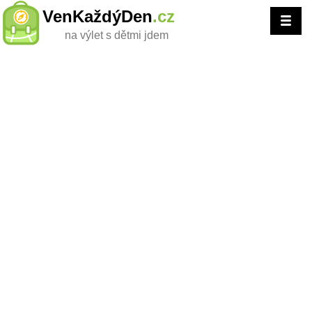
VenKaždýDen
.cz
na výlet s dětmi jdem