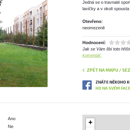
Jedná se o travnaté spor
lavičky a v okolí spousta
Otevřeno:
neomezeně
Hodnocení:
Jak se Vám líbí toto hři
komentář.
ZPĚT NA MAPU / SE
ZNÁTE NĚKOHO K
HO NA SVÉM FAC
Ano
+
Ne