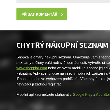
CHYTRÝ NÁKUPNÍ SEZNAM
Shopka je chytrý nákupní seznam. Umožňuje vám snadno 
seznamy s členy vaší rodiny či domácnosti. Vytvořte si 
www.shoppka.com
nebo ve svém mobilu a snadno jej sdíl
kliknutím. Aplikace funguje na všech mobilních zařízení s
iPhonech nebo ve webovém prohlížeči. Všechny funkce j
nevyžadují žádnou registraci.
Mobilní aplikaci můžete stahovat z
Google Play
a
App Sto