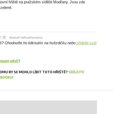
tovní hřiště na pražském sídlišti Modřany. Jsou zde
 zeleně.
dosud nehodnoceno
ště? Ohodnoťte ho kliknutím na hvězdičku nebo
přidejte svůj
ZNAM HŘIŠŤ
OMU BY SE MOHLO LÍBIT TOTO HŘIŠTĚ?
SDÍLEJTE
EBOOKU!