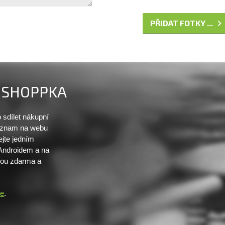
PŘIDAT FOTKY ...
SHOPPKA
sdílet nákupní
seznam na webu
ejte jedním
 Androidem a na
sou zdarma a
re
.