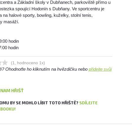
tcentra a Základní školy v Dubňanech, parkoviště přímo u
lostezka spoující Hodonín s Dubňany. Ve sportcentru je
a na halové sporty, bowling, kuželky, stolní tenis,
by masáží.
9:00 hodin
7:00 hodin
(1, hodnoceno 1x)
ště? Ohodnoťte ho kliknutím na hvězdičku nebo
přidejte svůj
ZNAM HŘIŠŤ
OMU BY SE MOHLO LÍBIT TOTO HŘIŠTĚ?
SDÍLEJTE
EBOOKU!