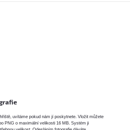
grafie
hřiště, uvítáme pokud nám jí poskytnete. Vložit můžete
bo PNG o maximální velikosti 16 MB. Systém ji
třebnou velikost. Odesláním fotografie dáváte