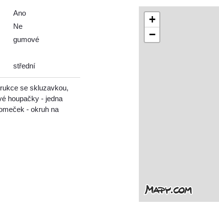
Ano
+
Ne
−
gumové
střední
trukce se skluzavkou,
vé houpačky - jedna
domeček - okruh na