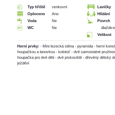
Typ hřiště
venkovní
Lavičky
Oploceno
Ano
Hlídání
Voda
Ne
Povrch
WC
Ne
dlaždice
Velikost
Herní prvky:
- Mini lezecká stěna - pyramida - herní kons
houpačkou a lanovkou - kolotoč - dvě samostatné pružino
houpačka pro dvě děti - dvě pískoviště - dřevěný dětský 
ježdění