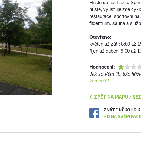
Hřiště se nachází u Spor
hřiště, vyúsťuje zde cyk
restaurace, sportovní hal
fitcentrum, sauna a služ
Otevřeno:
květen až září: 8:00 až 1
říjen až duben: 9:00 až 1
Hodnocení:
Jak se Vám líbí toto hři
komentář.
ZPĚT NA MAPU / SE
ZNÁTE NĚKOHO K
HO NA SVÉM FAC