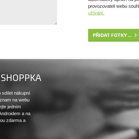
provozovateli webu souhl
užívání.
PŘIDAT FOTKY ...
SHOPPKA
sdílet nákupní
seznam na webu
ejte jedním
 Androidem a na
sou zdarma a