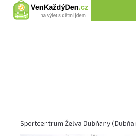
VenKaždýDen
.cz
na výlet s dětmi jdem
Sportcentrum Želva Dubňany (Dubňany