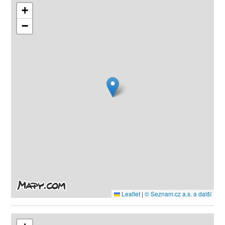
+
−
Leaflet
|
© Seznam.cz a.s. a další