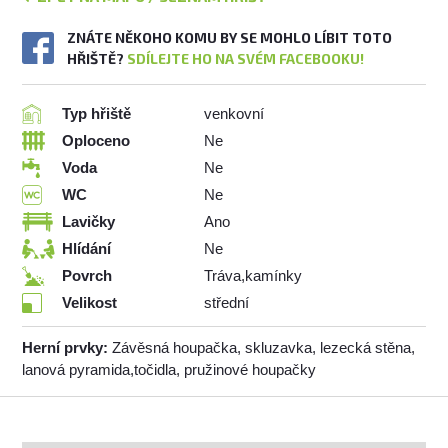
ZNÁTE NĚKOHO KOMU BY SE MOHLO LÍBIT TOTO
HŘIŠTĚ?
SDÍLEJTE HO NA SVÉM FACEBOOKU!
Typ hřiště
venkovní
Oploceno
Ne
Voda
Ne
WC
Ne
Lavičky
Ano
Hlídání
Ne
Povrch
Tráva,kamínky
Velikost
střední
Herní prvky:
Závěsná houpačka, skluzavka, lezecká stěna,
lanová pyramida,točidla, pružinové houpačky