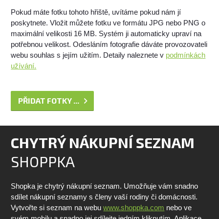
Pokud máte fotku tohoto hřiště, uvítáme pokud nám jí
poskytnete. Vložit můžete fotku ve formátu JPG nebo PNG o
maximální velikosti 16 MB. Systém ji automaticky upraví na
potřebnou velikost. Odesláním fotografie dáváte provozovateli
webu souhlas s jejím užitím. Detaily naleznete v
podmínkách
užívání.
PŘIDAT FOTKY ...
CHYTRÝ NÁKUPNÍ SEZNAM
SHOPPKA
Shopka je chytrý nákupní seznam. Umožňuje vám snadno
sdílet nákupní seznamy s členy vaší rodiny či domácnosti.
Vytvořte si seznam na webu
www.shoppka.com
nebo ve
svém mobilu a snadno jej sdílejte jedním kliknutím. Aplikace