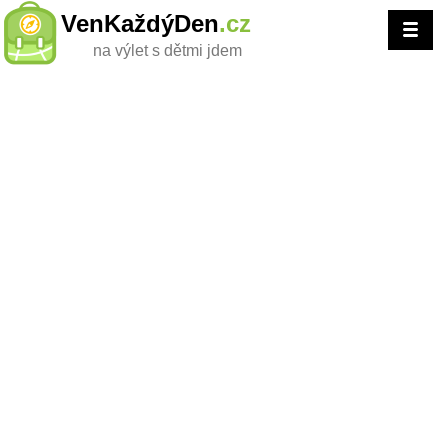
VenKaždýDen
.cz
na výlet s dětmi jdem