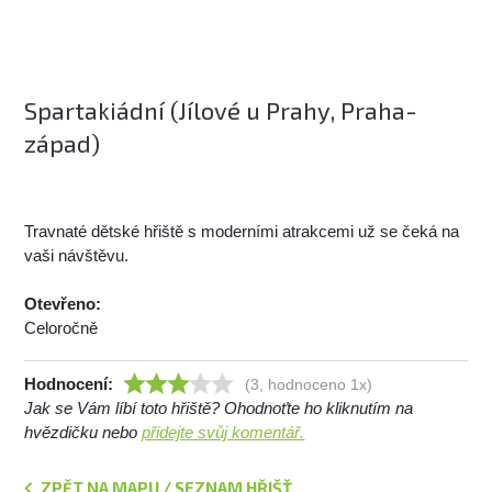
Spartakiádní (Jílové u Prahy, Praha-
západ)
Travnaté dětské hřiště s moderními atrakcemi už se čeká na
vaši návštěvu.
Otevřeno:
Celoročně
Hodnocení:
(3, hodnoceno 1x)
Jak se Vám líbí toto hřiště? Ohodnoťte ho kliknutím na
hvězdičku nebo
přidejte svůj komentář.
ZPĚT NA MAPU / SEZNAM HŘIŠŤ