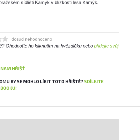
 pražském sídlišti Kamýk v blízkosti lesa Kamýk.
dosud nehodnoceno
ště? Ohodnoťte ho kliknutím na hvězdičku nebo
přidejte svůj
ZNAM HŘIŠŤ
OMU BY SE MOHLO LÍBIT TOTO HŘIŠTĚ?
SDÍLEJTE
EBOOKU!