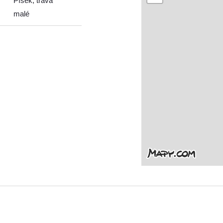
Písek, tráva
malé