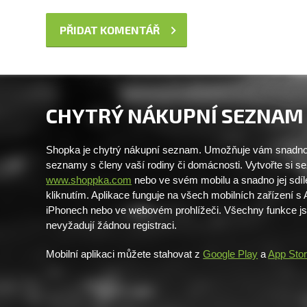
CHYTRÝ NÁKUPNÍ SEZNAM
Shopka je chytrý nákupní seznam. Umožňuje vám snadno 
seznamy s členy vaší rodiny či domácnosti. Vytvořte si 
www.shoppka.com
nebo ve svém mobilu a snadno jej sdíl
kliknutím. Aplikace funguje na všech mobilních zařízení s
iPhonech nebo ve webovém prohlížeči. Všechny funkce j
nevyžadují žádnou registraci.
Mobilní aplikaci můžete stahovat z
Google Play
a
App Sto