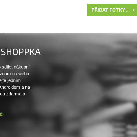
PŘIDAT FOTKY ...
SHOPPKA
sdílet nákupní
seznam na webu
ejte jedním
 Androidem a na
sou zdarma a
re
.