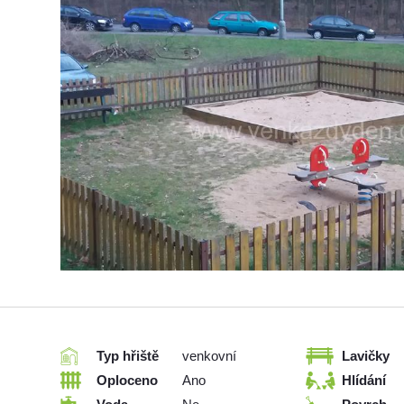
Typ hřiště
venkovní
Lavičky
Oploceno
Ano
Hlídání