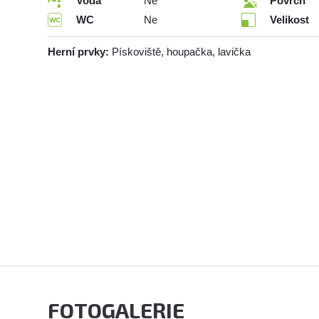
Voda
Ne
Povrch
WC
Ne
Velikost
Herní prvky:
Pískoviště, houpačka, lavička
FOTOGALERIE