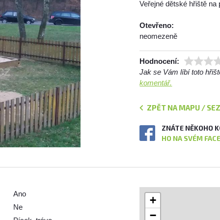
Veřejné dětské hřiště na
Otevřeno:
neomezeně
Hodnocení:
Jak se Vám líbí toto hři
komentář.
ZPĚT NA MAPU / SE
ZNÁTE NĚKOHO K
HO NA SVÉM FAC
Ano
+
Ne
−