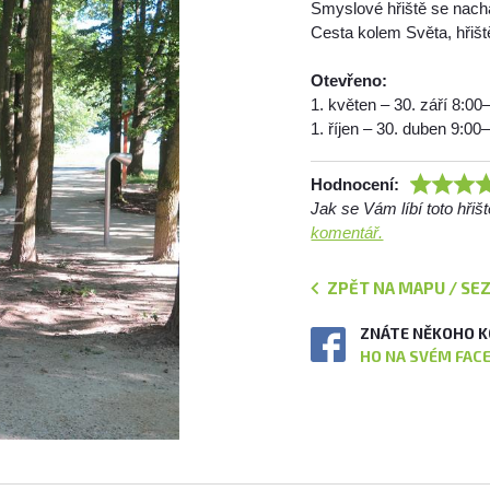
Smyslové hřiště se nachá
Cesta kolem Světa, hřišt
Otevřeno:
1. květen – 30. září 8:00
1. říjen – 30. duben 9:00
Hodnocení:
Jak se Vám líbí toto hři
komentář.
ZPĚT NA MAPU / SE
ZNÁTE NĚKOHO K
HO NA SVÉM FAC