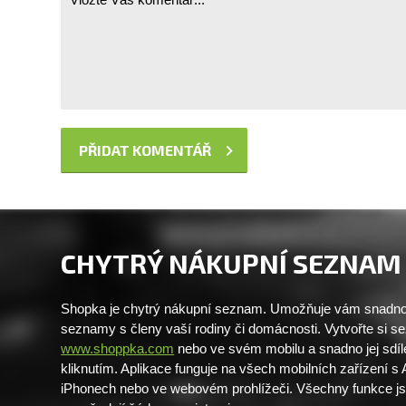
CHYTRÝ NÁKUPNÍ SEZNAM
Shopka je chytrý nákupní seznam. Umožňuje vám snadno 
seznamy s členy vaší rodiny či domácnosti. Vytvořte si 
www.shoppka.com
nebo ve svém mobilu a snadno jej sdíl
kliknutím. Aplikace funguje na všech mobilních zařízení s
iPhonech nebo ve webovém prohlížeči. Všechny funkce j