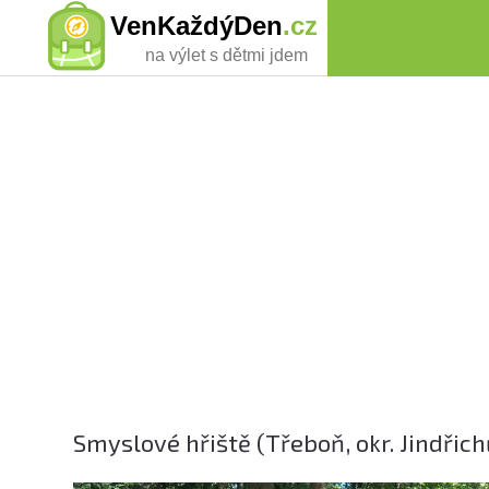
VenKaždýDen
.cz
na výlet s dětmi jdem
Smyslové hřiště (Třeboň, okr. Jindřic