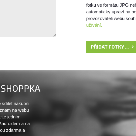
fotku ve formátu JPG ne
automaticky upraví na po
provozovateli webu souhl
užívání.
PŘIDAT FOTKY ...
SHOPPKA
sdílet nákupní
seznam na webu
ejte jedním
 Androidem a na
sou zdarma a