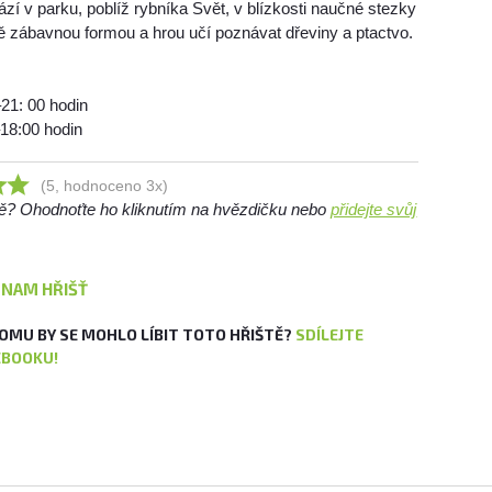
zí v parku, poblíž rybníka Svět, v blízkosti naučné stezky
ě zábavnou formou a hrou učí poznávat dřeviny a ptactvo.
–21: 00 hodin
–18:00 hodin
(5, hodnoceno 3x)
ště? Ohodnoťte ho kliknutím na hvězdičku nebo
přidejte svůj
ZNAM HŘIŠŤ
OMU BY SE MOHLO LÍBIT TOTO HŘIŠTĚ?
SDÍLEJTE
EBOOKU!