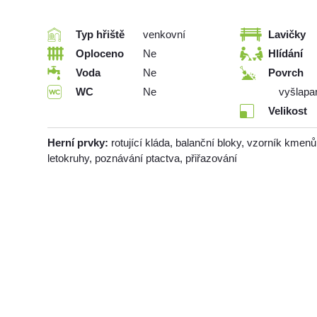
Typ hřiště
venkovní
Lavičky
Oploceno
Ne
Hlídání
Voda
Ne
Povrch
WC
Ne
vyšlapan
Velikost
Herní prvky:
rotující kláda, balanční bloky, vzorník kmenů
letokruhy, poznávání ptactva, přiřazování