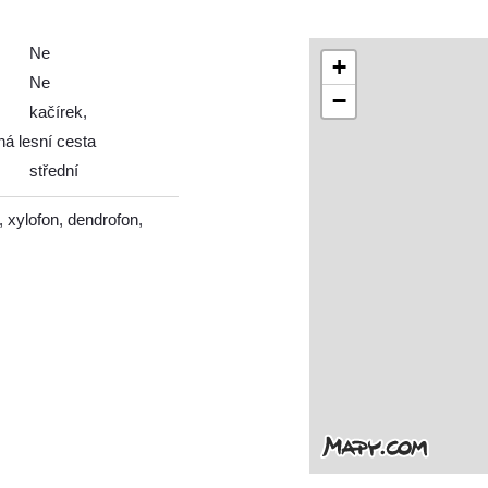
Ne
+
Ne
−
kačírek,
á lesní cesta
střední
, xylofon, dendrofon,