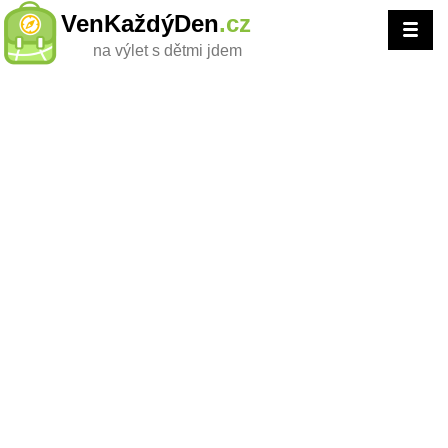
VenKaždýDen
.cz
na výlet s dětmi jdem