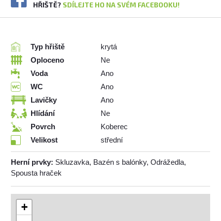
HŘIŠTĚ?
SDÍLEJTE HO NA SVÉM FACEBOOKU!
Typ hřiště
krytá
Oploceno
Ne
Voda
Ano
WC
Ano
Lavičky
Ano
Hlídání
Ne
Povrch
Koberec
Velikost
střední
Herní prvky:
Skluzavka, Bazén s balónky, Odrážedla,
Spousta hraček
+