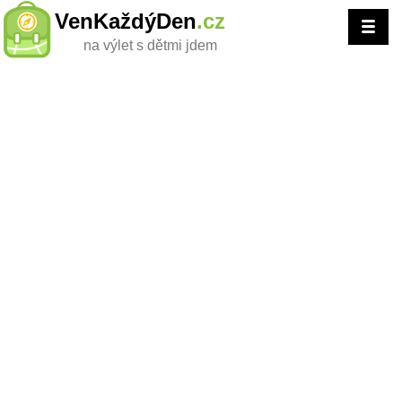
VenKaždýDen
.cz
na výlet s dětmi jdem