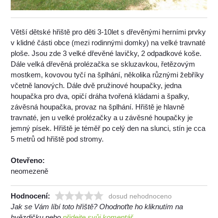
Větší dětské hřiště pro děti 3-10let s dřevěnými herními prvky
v klidné části obce (mezi rodinnými domky) na velké travnaté
ploše. Jsou zde 3 velké dřevěné lavičky, 2 odpadkové koše.
Dále velká dřevěná prolézačka se skluzavkou, řetězovým
mostkem, kovovou tyčí na šplhání, několika různými žebříky
včetně lanových. Dále dvě pružinové houpačky, jedna
houpačka pro dva, opičí dráha tvořená kládami a špalky,
závěsná houpačka, provaz na šplhání. Hřiště je hlavně
travnaté, jen u velké prolézačky a u závěsné houpačky je
jemný písek. Hřiště je téměř po celý den na slunci, stín je cca
5 metrů od hřiště pod stromy.
Otevřeno:
neomezeně
Hodnocení:
dosud nehodnoceno
Jak se Vám líbí toto hřiště? Ohodnoťte ho kliknutím na
hvězdičku nebo
přidejte svůj komentář.