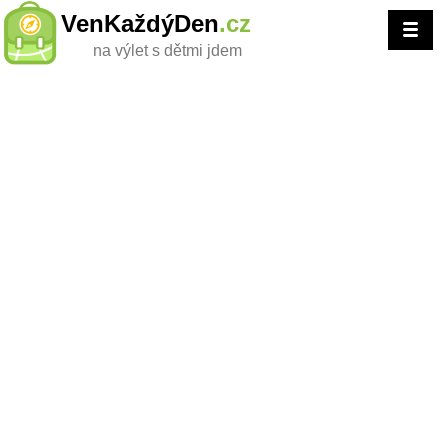
VenKaždýDen
.cz
na výlet s dětmi jdem