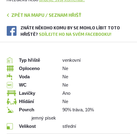
ZPĚT NA MAPU / SEZNAM HŘIŠŤ
ZNÁTE NĚKOHO KOMU BY SE MOHLO LÍBIT TOTO
HŘIŠTĚ?
SDÍLEJTE HO NA SVÉM FACEBOOKU!
Typ hřiště
venkovní
Oploceno
Ne
Voda
Ne
WC
Ne
Lavičky
Ano
Hlídání
Ne
Povrch
90% tráva, 10%
jemný písek
Velikost
střední