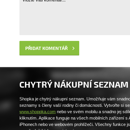
CHYTRÝ NÁKUPNÍ SEZNAM
Shopka je chytrý nákupní seznam. Umožňuje vám snadno 
seznamy s členy vaší rodiny či domácnosti. Vytvořte si 
www.shoppka.com
nebo ve svém mobilu a snadno jej sdíl
kliknutím. Aplikace funguje na všech mobilních zařízení s
iPhonech nebo ve webovém prohlížeči. Všechny funkce j