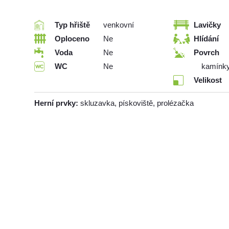
Typ hřiště
venkovní
Lavičky
Oploceno
Ne
Hlídání
Voda
Ne
Povrch
WC
Ne
kamínk
Velikost
Herní prvky:
skluzavka, pískoviště, prolézačka