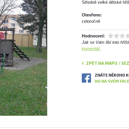
Středně velké dětské hř
Otevřeno:
celoročně
Hodnocení:
Jak se Vám líbí toto hři
komentář.
ZPĚT NA MAPU / SE
ZNÁTE NĚKOHO K
HO NA SVÉM FAC