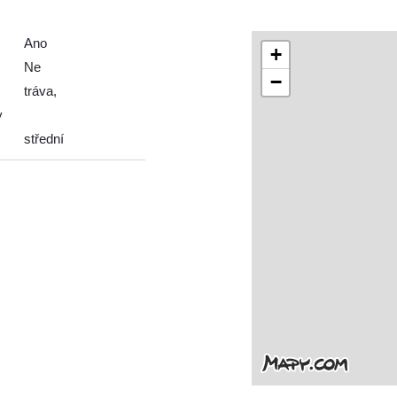
Ano
+
Ne
−
tráva,
y
střední