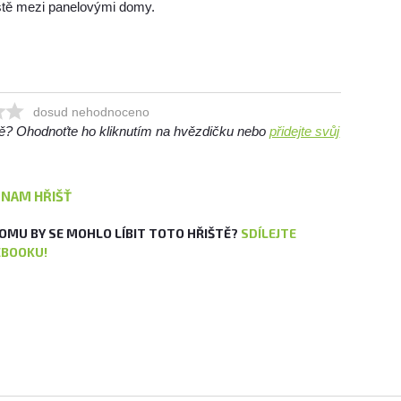
iště mezi panelovými domy.
dosud nehodnoceno
ště? Ohodnoťte ho kliknutím na hvězdičku nebo
přidejte svůj
ZNAM HŘIŠŤ
OMU BY SE MOHLO LÍBIT TOTO HŘIŠTĚ?
SDÍLEJTE
EBOOKU!