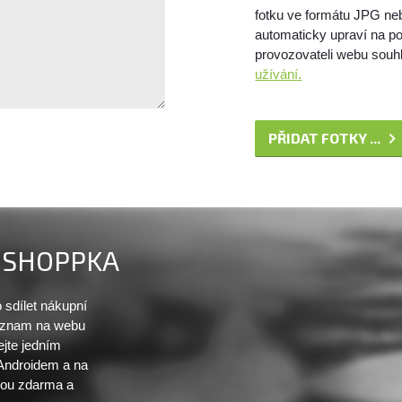
fotku ve formátu JPG ne
automaticky upraví na po
provozovateli webu souhl
užívání.
PŘIDAT FOTKY ...
SHOPPKA
sdílet nákupní
seznam na webu
ejte jedním
 Androidem a na
sou zdarma a