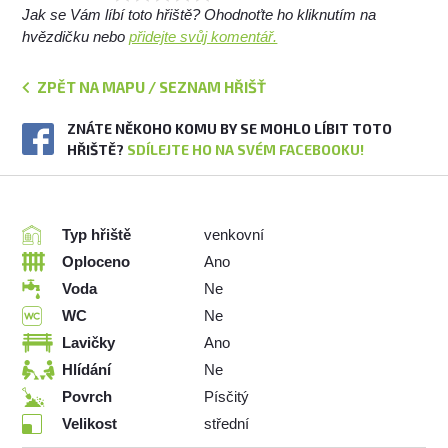
Jak se Vám líbí toto hřiště? Ohodnoťte ho kliknutím na
hvězdičku nebo
přidejte svůj komentář.
ZPĚT NA MAPU / SEZNAM HŘIŠŤ
ZNÁTE NĚKOHO KOMU BY SE MOHLO LÍBIT TOTO
HŘIŠTĚ?
SDÍLEJTE HO NA SVÉM FACEBOOKU!
Typ hřiště
venkovní
Oploceno
Ano
Voda
Ne
WC
Ne
Lavičky
Ano
Hlídání
Ne
Povrch
Písčitý
Velikost
střední