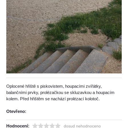
Oplocené hřiště s piskovistem, houpacími zvířátky,
balančními prvky, prolézačkou se skluzavkou a houpacím
kolem. Před hřištěm se nachází prolézací kolotoč.
Otevřeno:
Hodnocení:
dosud nehodnoceno