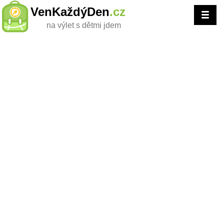
VenKaždýDen
.cz
na výlet s dětmi jdem