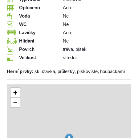
Oploceno
Ano
Voda
Ne
WC
Ne
Lavičky
Ano
Hlídání
Ne
Povrch
tráva, písek
Velikost
střední
Herní prvky:
skluzavka, průlezky, pískoviště, houpačkami
+
−