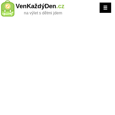
VenKaždýDen
.cz
na výlet s dětmi jdem