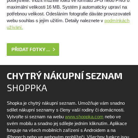
poskytnete. Vložit můžete fotku ve formátu JPG nebo PNG o
maximální velikosti 16 MB. Systém ji automaticky upraví na
potřebnou velikost. Odesláním fotografie dáváte provozovateli
webu souhlas s jejím užitím. Detaily naleznete v
podmínkách
užívání.
PŘIDAT FOTKY ...
CHYTRÝ NÁKUPNÍ SEZNAM
SHOPPKA
Shopka je chytrý nákupní seznam. Umožňuje vám snadno
sdílet nákupní seznamy s členy vaší rodiny či domácnosti.
Vytvořte si seznam na webu
www.shoppka.com
nebo ve
svém mobilu a snadno jej sdílejte jedním kliknutím. Aplikace
funguje na všech mobilních zařízení s Androidem a na
iPhonech nebo ve webovém prohlížeči. Všechny funkce jsou