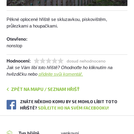
Pěkné oplocené hřiště se skluzavkou, pískovištěm,
průlezkami a houpačkami.
Otevřeno:
nonstop
Hodnocení:
dosud nehodnoceno
Jak se Vám líbí toto hřiště? Ohodnoťte ho kliknutím na
hvězdičku nebo
přidejte svůj komentář.
ZPĚT NA MAPU / SEZNAM HŘIŠŤ
ZNÁTE NĚKOHO KOMU BY SE MOHLO LÍBIT TOTO
HŘIŠTĚ?
SDÍLEJTE HO NA SVÉM FACEBOOKU!
Typ hřiště
venkovní