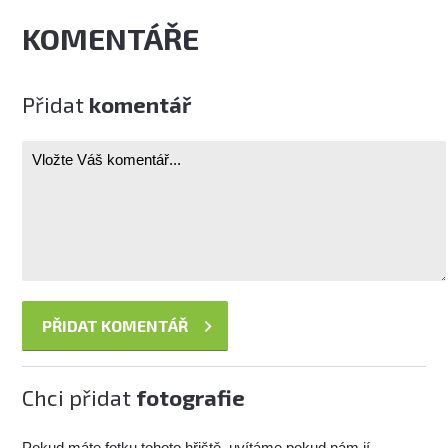
KOMENTÁŘE
Přidat
komentář
Chci přidat
fotografie
Pokud máte fotku tohoto hřiště, uvítáme pokud nám jí