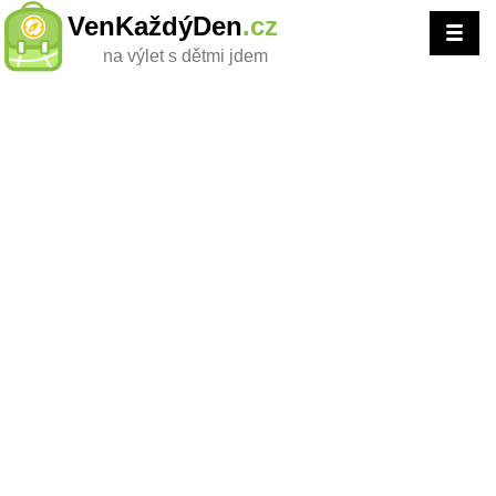
VenKaždýDen
.cz
na výlet s dětmi jdem