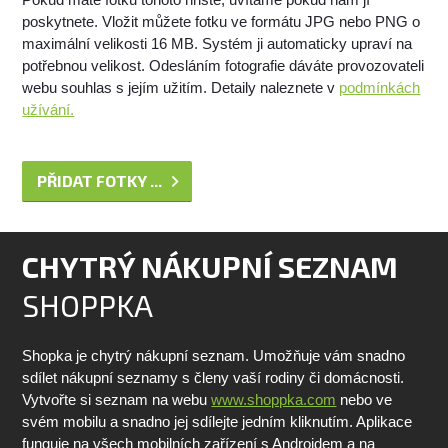
poskytnete. Vložit můžete fotku ve formátu JPG nebo PNG o
maximální velikosti 16 MB. Systém ji automaticky upraví na
potřebnou velikost. Odesláním fotografie dáváte provozovateli
webu souhlas s jejím užitím. Detaily naleznete v
podmínkách
užívání.
PŘIDAT FOTKY ...
CHYTRÝ NÁKUPNÍ SEZNAM
SHOPPKA
Shopka je chytrý nákupní seznam. Umožňuje vám snadno
sdílet nákupní seznamy s členy vaší rodiny či domácnosti.
Vytvořte si seznam na webu
www.shoppka.com
nebo ve
svém mobilu a snadno jej sdílejte jedním kliknutím. Aplikace
funguje na všech mobilních zařízení s Androidem a na