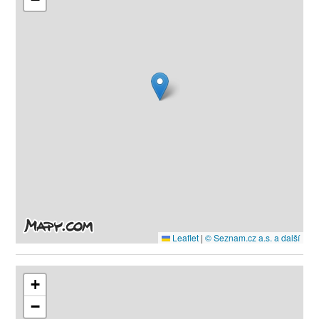
Leaflet
|
© Seznam.cz a.s. a další
+
−