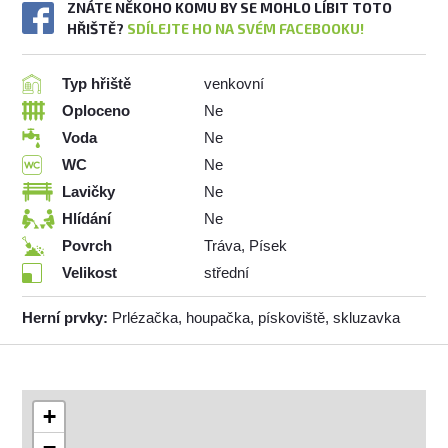
ZNÁTE NĚKOHO KOMU BY SE MOHLO LÍBIT TOTO
HŘIŠTĚ?
SDÍLEJTE HO NA SVÉM FACEBOOKU!
Typ hřiště
venkovní
Oploceno
Ne
Voda
Ne
WC
Ne
Lavičky
Ne
Hlídání
Ne
Povrch
Tráva, Písek
Velikost
střední
Herní prvky:
Prlézačka, houpačka, pískoviště, skluzavka
+
−