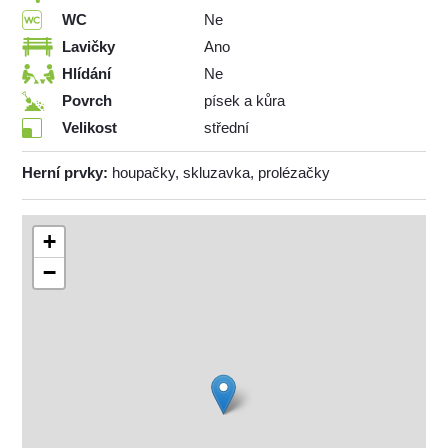
WC
Ne
Lavičky
Ano
Hlídání
Ne
Povrch
písek a kůra
Velikost
střední
Herní prvky:
houpačky, skluzavka, prolézačky
+
−