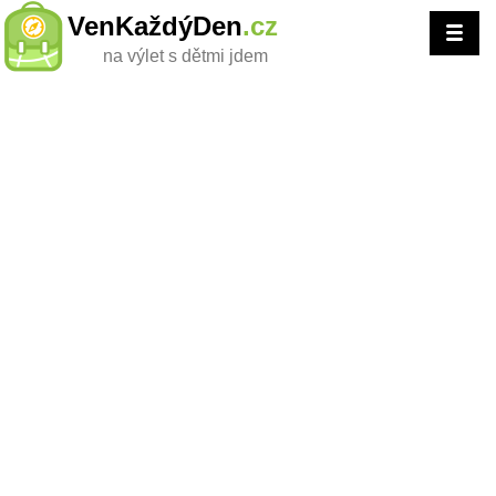
VenKaždýDen
.cz
na výlet s dětmi jdem