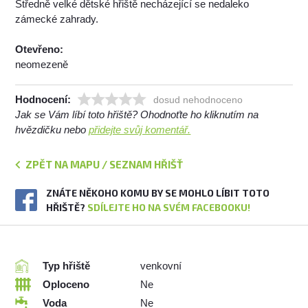
Středně velké dětské hřiště necházející se nedaleko
zámecké zahrady.
Otevřeno:
neomezeně
Hodnocení:
dosud nehodnoceno
Jak se Vám líbí toto hřiště? Ohodnoťte ho kliknutím na
hvězdičku nebo
přidejte svůj komentář.
ZPĚT NA MAPU / SEZNAM HŘIŠŤ
ZNÁTE NĚKOHO KOMU BY SE MOHLO LÍBIT TOTO
HŘIŠTĚ?
SDÍLEJTE HO NA SVÉM FACEBOOKU!
Typ hřiště
venkovní
Oploceno
Ne
Voda
Ne