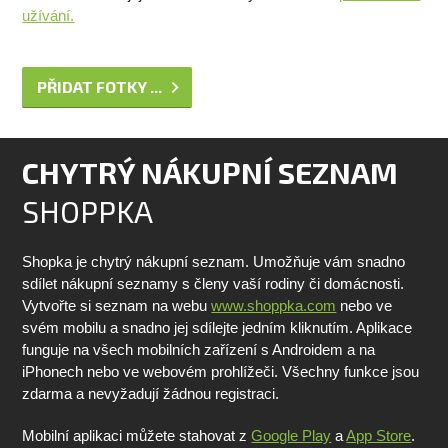
užívání.
PŘIDAT FOTKY ...
CHYTRÝ NÁKUPNÍ SEZNAM
SHOPPKA
Shopka je chytrý nákupní seznam. Umožňuje vám snadno
sdílet nákupní seznamy s členy vaší rodiny či domácnosti.
Vytvořte si seznam na webu
www.shoppka.com
nebo ve
svém mobilu a snadno jej sdílejte jedním kliknutím. Aplikace
funguje na všech mobilních zařízení s Androidem a na
iPhonech nebo ve webovém prohlížeči. Všechny funkce jsou
zdarma a nevyžadují žádnou registraci.
Mobilní aplikaci můžete stahovat z
Google Play
a
App Store
.