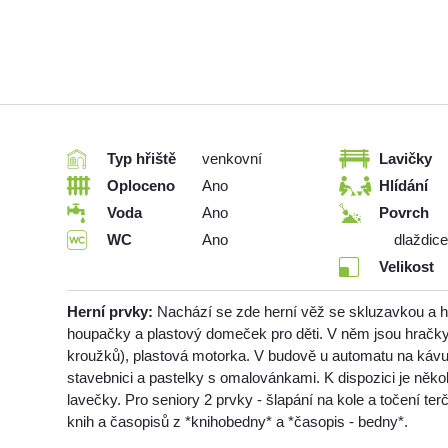
Typ hřiště
venkovní
Lavičky
Oploceno
Ano
Hlídání
Voda
Ano
Povrch
WC
Ano
dlaždice
Velikost
Herní prvky:
Nachází se zde herní věž se skluzavkou a 
houpačky a plastový domeček pro děti. V něm jsou hračky
kroužků), plastová motorka. V budově u automatu na kávu 
stavebnici a pastelky s omalovánkami. K dispozici je někol
lavečky. Pro seniory 2 prvky - šlapání na kole a točení t
knih a časopisů z *knihobedny* a *časopis - bedny*.