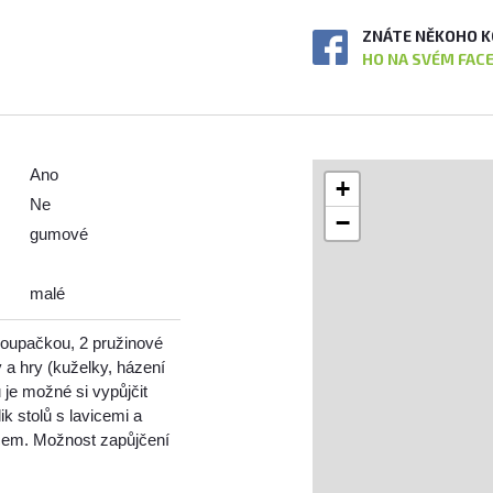
ZNÁTE NĚKOHO K
HO NA SVÉM FAC
Ano
+
Ne
−
gumové
malé
houpačkou, 2 pružinové
 a hry (kuželky, házení
je možné si vypůjčit
ik stolů s lavicemi a
erčem. Možnost zapůjčení