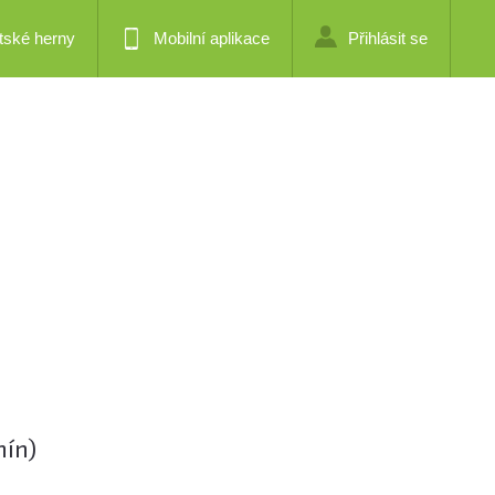
tské herny
Mobilní aplikace
Přihlásit se
nín)