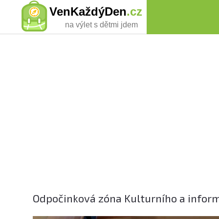
VenKaždýDen
.cz
na výlet s dětmi jdem
Odpočinková zóna Kulturního a infor