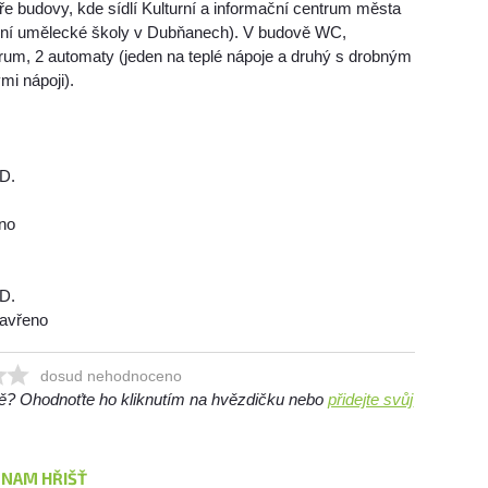
ře budovy, kde sídlí Kulturní a informační centrum města
ní umělecké školy v Dubňanech). V budově WC,
ntrum, 2 automaty (jeden na teplé nápoje a druhý s drobným
mi nápoji).
OD.
eno
OD.
zavřeno
dosud nehodnoceno
ště? Ohodnoťte ho kliknutím na hvězdičku nebo
přidejte svůj
ZNAM HŘIŠŤ