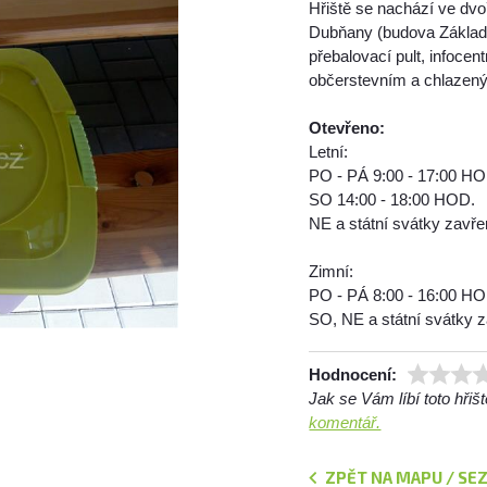
Hřiště se nachází ve dvo
Dubňany (budova Základ
přebalovací pult, infoce
občerstevním a chlazený
Otevřeno:
Letní:
PO - PÁ 9:00 - 17:00 H
SO 14:00 - 18:00 HOD.
NE a státní svátky zavř
Zimní:
PO - PÁ 8:00 - 16:00 H
SO, NE a státní svátky 
Hodnocení:
Jak se Vám líbí toto hři
komentář.
ZPĚT NA MAPU / SE