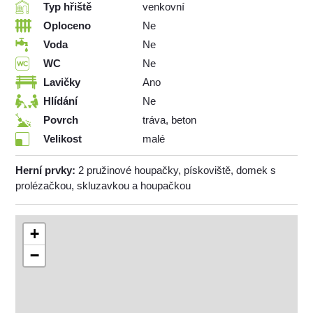
Typ hřiště
venkovní
Oploceno
Ne
Voda
Ne
WC
Ne
Lavičky
Ano
Hlídání
Ne
Povrch
tráva, beton
Velikost
malé
Herní prvky:
2 pružinové houpačky, pískoviště, domek s
prolézačkou, skluzavkou a houpačkou
+
−