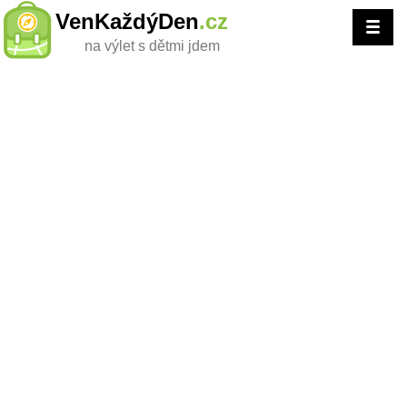
VenKaždýDen
.cz
na výlet s dětmi jdem