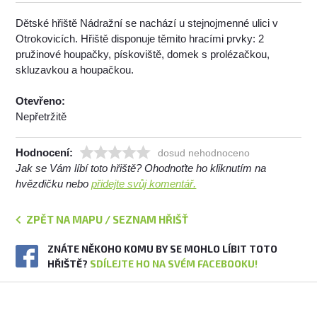
Dětské hřiště Nádražní se nachází u stejnojmenné ulici v
Otrokovicích. Hřiště disponuje těmito hracími prvky: 2
pružinové houpačky, pískoviště, domek s prolézačkou,
skluzavkou a houpačkou.
Otevřeno:
Nepřetržitě
Hodnocení:
dosud nehodnoceno
Jak se Vám líbí toto hřiště? Ohodnoťte ho kliknutím na
hvězdičku nebo
přidejte svůj komentář.
ZPĚT NA MAPU / SEZNAM HŘIŠŤ
ZNÁTE NĚKOHO KOMU BY SE MOHLO LÍBIT TOTO
HŘIŠTĚ?
SDÍLEJTE HO NA SVÉM FACEBOOKU!