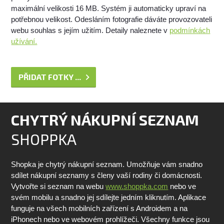
maximální velikosti 16 MB. Systém ji automaticky upraví na
potřebnou velikost. Odesláním fotografie dáváte provozovateli
webu souhlas s jejím užitím. Detaily naleznete v
podmínkách
užívání.
PŘIDAT FOTKY ...
CHYTRÝ NÁKUPNÍ SEZNAM
SHOPPKA
Shopka je chytrý nákupní seznam. Umožňuje vám snadno
sdílet nákupní seznamy s členy vaší rodiny či domácnosti.
Vytvořte si seznam na webu
www.shoppka.com
nebo ve
svém mobilu a snadno jej sdílejte jedním kliknutím. Aplikace
funguje na všech mobilních zařízení s Androidem a na
iPhonech nebo ve webovém prohlížeči. Všechny funkce jsou