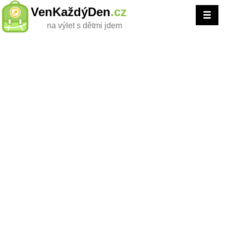
VenKaždýDen
.cz
na výlet s dětmi jdem