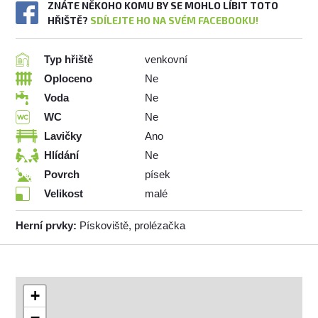
ZNÁTE NĚKOHO KOMU BY SE MOHLO LÍBIT TOTO
HŘIŠTĚ?
SDÍLEJTE HO NA SVÉM FACEBOOKU!
Typ hřiště
venkovní
Oploceno
Ne
Voda
Ne
WC
Ne
Lavičky
Ano
Hlídání
Ne
Povrch
písek
Velikost
malé
Herní prvky:
Pískoviště, prolézačka
+
−