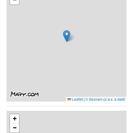
Leaflet
|
© Seznam.cz a.s. a další
+
−