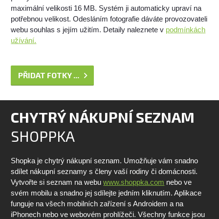
maximální velikosti 16 MB. Systém ji automaticky upraví na
potřebnou velikost. Odesláním fotografie dáváte provozovateli
webu souhlas s jejím užitím. Detaily naleznete v
podmínkách
užívání.
PŘIDAT FOTKY ...
CHYTRÝ NÁKUPNÍ SEZNAM
SHOPPKA
Shopka je chytrý nákupní seznam. Umožňuje vám snadno
sdílet nákupní seznamy s členy vaší rodiny či domácnosti.
Vytvořte si seznam na webu
www.shoppka.com
nebo ve
svém mobilu a snadno jej sdílejte jedním kliknutím. Aplikace
funguje na všech mobilních zařízení s Androidem a na
iPhonech nebo ve webovém prohlížeči. Všechny funkce jsou