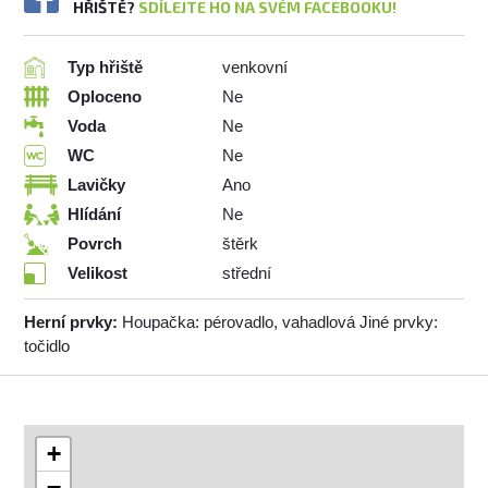
HŘIŠTĚ?
SDÍLEJTE HO NA SVÉM FACEBOOKU!
Typ hřiště
venkovní
Oploceno
Ne
Voda
Ne
WC
Ne
Lavičky
Ano
Hlídání
Ne
Povrch
štěrk
Velikost
střední
Herní prvky:
Houpačka: pérovadlo, vahadlová Jiné prvky:
točidlo
+
−