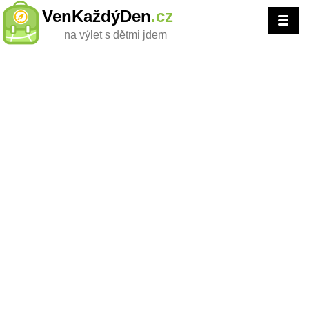
VenKaždýDen
.cz
na výlet s dětmi jdem