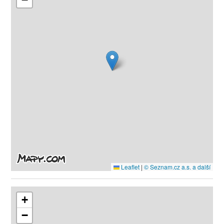
Leaflet
|
© Seznam.cz a.s. a další
+
−