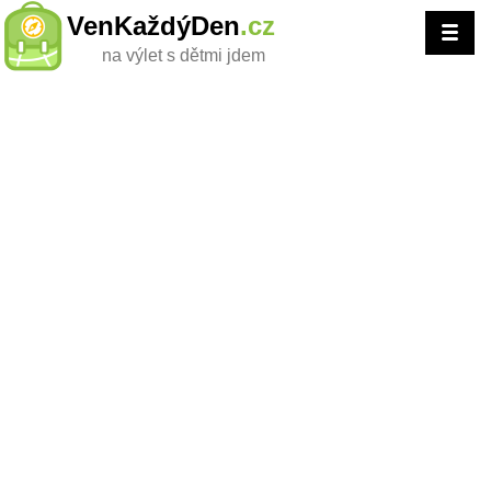
VenKaždýDen
.cz
na výlet s dětmi jdem