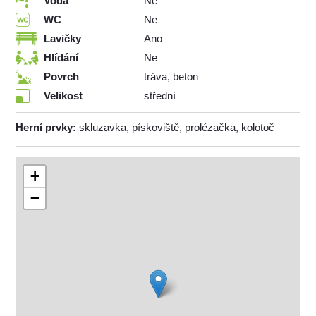
Voda
Ne
WC
Ne
Lavičky
Ano
Hlídání
Ne
Povrch
tráva, beton
Velikost
střední
Herní prvky:
skluzavka, pískoviště, prolézačka, kolotoč
+
−