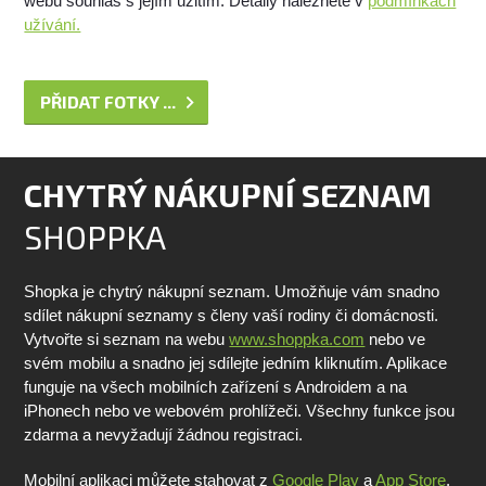
webu souhlas s jejím užitím. Detaily naleznete v
podmínkách
užívání.
PŘIDAT FOTKY ...
CHYTRÝ NÁKUPNÍ SEZNAM
SHOPPKA
Shopka je chytrý nákupní seznam. Umožňuje vám snadno
sdílet nákupní seznamy s členy vaší rodiny či domácnosti.
Vytvořte si seznam na webu
www.shoppka.com
nebo ve
svém mobilu a snadno jej sdílejte jedním kliknutím. Aplikace
funguje na všech mobilních zařízení s Androidem a na
iPhonech nebo ve webovém prohlížeči. Všechny funkce jsou
zdarma a nevyžadují žádnou registraci.
Mobilní aplikaci můžete stahovat z
Google Play
a
App Store
.