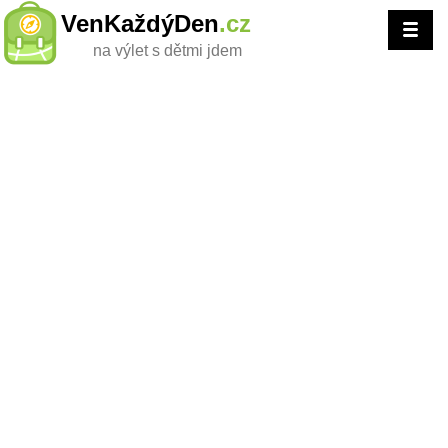
VenKaždýDen
.cz
na výlet s dětmi jdem