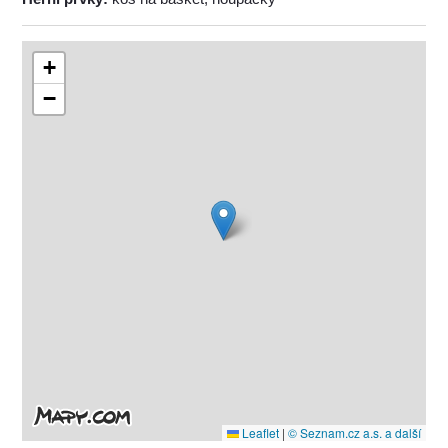
+
−
Leaflet
|
© Seznam.cz a.s. a další