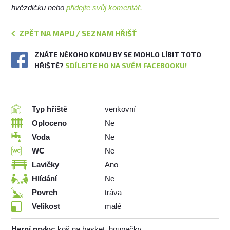
hvězdičku nebo
přidejte svůj komentář.
ZPĚT NA MAPU / SEZNAM HŘIŠŤ
ZNÁTE NĚKOHO KOMU BY SE MOHLO LÍBIT TOTO
HŘIŠTĚ?
SDÍLEJTE HO NA SVÉM FACEBOOKU!
Typ hřiště
venkovní
Oploceno
Ne
Voda
Ne
WC
Ne
Lavičky
Ano
Hlídání
Ne
Povrch
tráva
Velikost
malé
Herní prvky:
koš na basket, houpačky