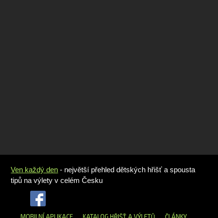
Ven každý den
- největší přehled dětských hřišť a spousta
tipů na výlety v celém Česku
MOBILNÍ APLIKACE
KATALOG HŘIŠŤ
A VÝLETŮ
ČLÁNKY