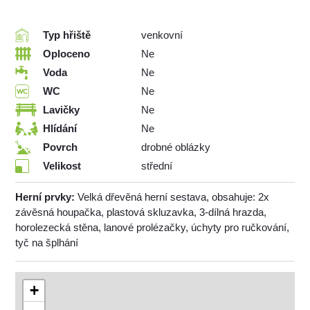
Typ hřiště
venkovní
Oploceno
Ne
Voda
Ne
WC
Ne
Lavičky
Ne
Hlídání
Ne
Povrch
drobné oblázky
Velikost
střední
Herní prvky:
Velká dřevěná herní sestava, obsahuje: 2x
závěsná houpačka, plastová skluzavka, 3-dílná hrazda,
horolezecká stěna, lanové prolézačky, úchyty pro ručkování,
tyč na šplhání
+