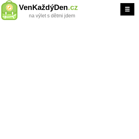
VenKaždýDen
.cz
na výlet s dětmi jdem