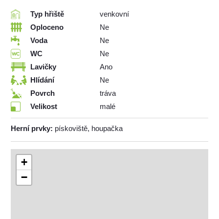
Typ hřiště
venkovní
Oploceno
Ne
Voda
Ne
WC
Ne
Lavičky
Ano
Hlídání
Ne
Povrch
tráva
Velikost
malé
Herní prvky:
pískoviště, houpačka
+
−