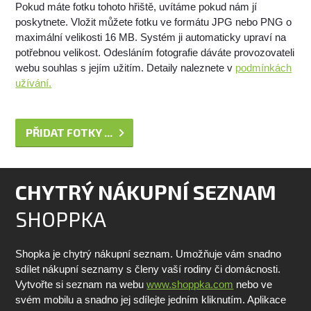
Pokud máte fotku tohoto hřiště, uvítáme pokud nám jí
poskytnete. Vložit můžete fotku ve formátu JPG nebo PNG o
maximální velikosti 16 MB. Systém ji automaticky upraví na
potřebnou velikost. Odesláním fotografie dáváte provozovateli
webu souhlas s jejím užitím. Detaily naleznete v
podmínkách
užívání.
PŘIDAT FOTKY ...
CHYTRÝ NÁKUPNÍ SEZNAM
SHOPPKA
Shopka je chytrý nákupní seznam. Umožňuje vám snadno
sdílet nákupní seznamy s členy vaší rodiny či domácnosti.
Vytvořte si seznam na webu
www.shoppka.com
nebo ve
svém mobilu a snadno jej sdílejte jedním kliknutím. Aplikace