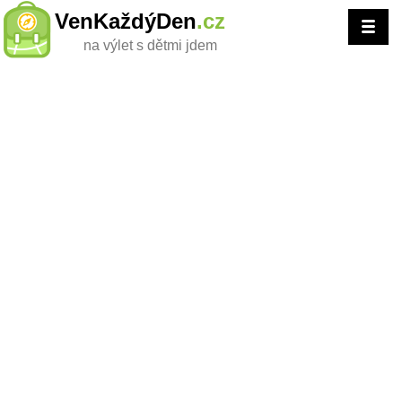
VenKaždýDen
.cz
na výlet s dětmi jdem