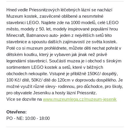
Hned vedle Priessnitzových léčebných lázní se nachází
Muzeum kostek, zasvěcené oblíbené a nesmrtelné
stavebnici LEGO. Najdete zde na 1000 modelů, celé LEGO
město, modely z 50. let, modely inspirované populární hrou
Minecraft, Batmanovo auto- jeden z největších setů této
stavebnice a spoustu dalších zajímavostí ze světa kostek.
Poté co si muzeum prohlédnete, můžete děti nechat pohrát v
dětském koutku, který je vybaven jak jinak než právě
legendární stavebnicí. Součástí muzea je i obchod s širokým
sortimentem LEGO kostek a setů, které v běžných
obchodech nekoupíte. Vstupné je přibližně 150Kč/ dospělý,
100 Kč/ dítě, 50Kč/ dítě do 120cm v doprovodu dospělého. Je
možné využít různé slevy- rodinnou, pro důchodce, pro školy,
pro obyvatele Jeseníku a hosty lázní Priessnitz.
Více se dozvíte na
www.muzeumlega.cz/muzeum-jesenik
Otevřeno:
PO - NE: 10:00 - 18:00