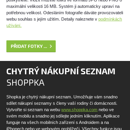
maximální velikosti 16 MB. Systém ji automaticky upraví na
potřebnou velikost. Odesláním fotografie dáváte provozovateli
webu souhlas s jejím užitím. Detaily naleznete v
podmínkách
užívání.
PŘIDAT FOTKY ...
CHYTRÝ NÁKUPNÍ SEZNAM
SHOPPKA
Shopka je chytrý nákupní seznam. Umožňuje vám snadno
sdílet nákupní seznamy s členy vaší rodiny či domácnosti.
Vytvořte si seznam na webu
www.shoppka.com
nebo ve
svém mobilu a snadno jej sdílejte jedním kliknutím. Aplikace
funguje na všech mobilních zařízení s Androidem a na
iPhonech nebo ve webovém prohlížeči. Všechny funkce jsou