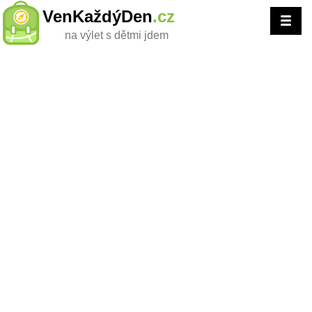
VenKaždýDen
.cz
na výlet s dětmi jdem