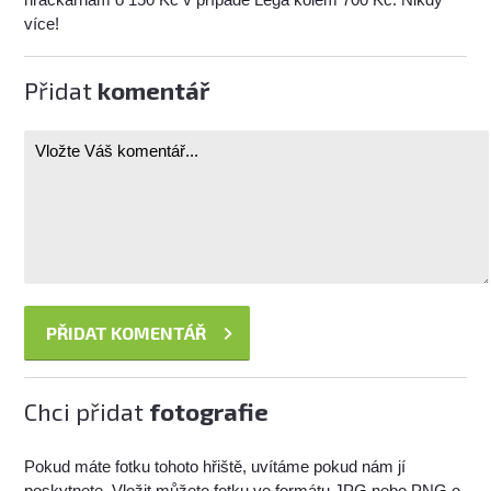
více!
Přidat
komentář
Chci přidat
fotografie
Pokud máte fotku tohoto hřiště, uvítáme pokud nám jí
poskytnete. Vložit můžete fotku ve formátu JPG nebo PNG o