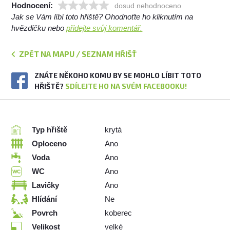
Hodnocení:
dosud nehodnoceno
Jak se Vám líbí toto hřiště? Ohodnoťte ho kliknutím na
hvězdičku nebo
přidejte svůj komentář.
ZPĚT NA MAPU / SEZNAM HŘIŠŤ
ZNÁTE NĚKOHO KOMU BY SE MOHLO LÍBIT TOTO
HŘIŠTĚ?
SDÍLEJTE HO NA SVÉM FACEBOOKU!
Typ hřiště
krytá
Oploceno
Ano
Voda
Ano
WC
Ano
Lavičky
Ano
Hlídání
Ne
Povrch
koberec
Velikost
velké