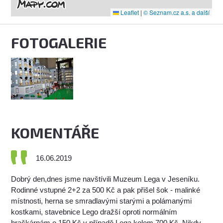
Leaflet
|
© Seznam.cz a.s. a další
FOTOGALERIE
KOMENTÁŘE
16.06.2019
Dobrý den,dnes jsme navštívili Muzeum Lega v Jeseníku.
Rodinné vstupné 2+2 za 500 Kč a pak přišel šok - malinké
místnosti, herna se smradlavými starými a polámanými
kostkami, stavebnice Lego dražší oproti normálním
hračkárnám o 150 Kč v případě Lega kolem 700 Kč. Nikdy