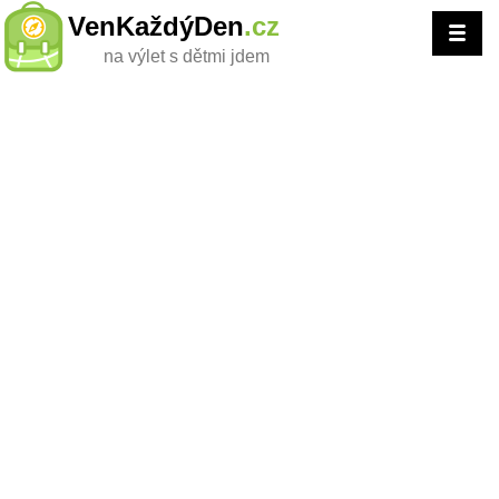
VenKaždýDen
.cz
na výlet s dětmi jdem