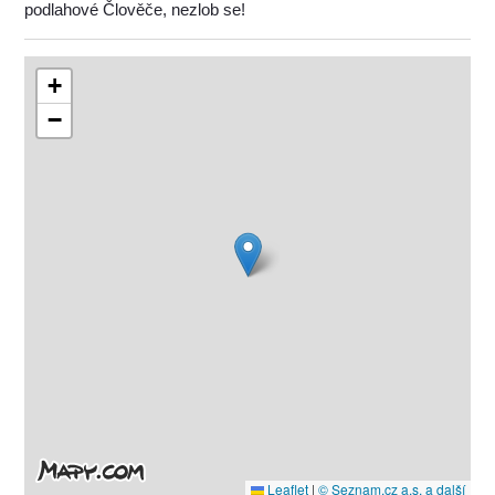
podlahové Člověče, nezlob se!
+
−
Leaflet
|
© Seznam.cz a.s. a další