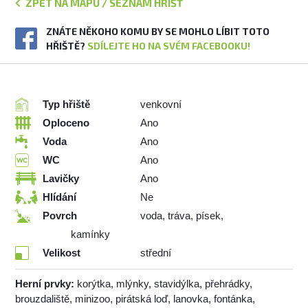
ZPĚT NA MAPU / SEZNAM HŘIŠŤ
ZNÁTE NĚKOHO KOMU BY SE MOHLO LÍBIT TOTO
HŘIŠTĚ?
SDÍLEJTE HO NA SVÉM FACEBOOKU!
Typ hřiště
venkovní
Oploceno
Ano
Voda
Ano
WC
Ano
Lavičky
Ano
Hlídání
Ne
Povrch
voda, tráva, písek,
kamínky
Velikost
střední
Herní prvky:
korýtka, mlýnky, stavidýlka, přehrádky,
brouzdaliště, minizoo, pirátská loď, lanovka, fontánka,