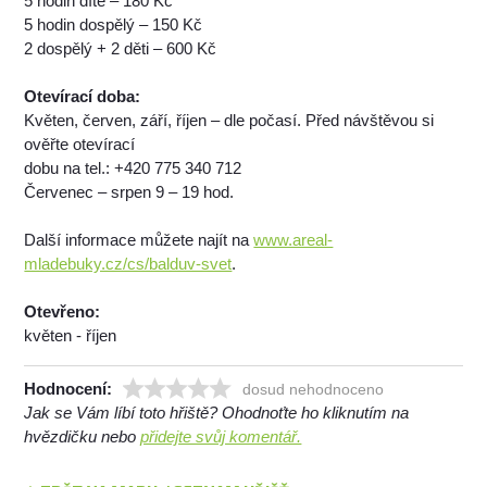
5 hodin dítě – 180 Kč
5 hodin dospělý – 150 Kč
2 dospělý + 2 děti – 600 Kč
Otevírací doba:
Květen, červen, září, říjen – dle počasí. Před návštěvou si
ověřte otevírací
dobu na tel.: +420 775 340 712
Červenec – srpen 9 – 19 hod.
Další informace můžete najít na
www.areal-
mladebuky.cz/cs/balduv-svet
.
Otevřeno:
květen - říjen
Hodnocení:
dosud nehodnoceno
Jak se Vám líbí toto hřiště? Ohodnoťte ho kliknutím na
hvězdičku nebo
přidejte svůj komentář.