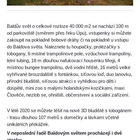
Baldův svět o celkové rozloze 40 000 m2 se nachází 100 m
od parkoviště (směrem přes řeku Úpu), vstupenky si můžete
zakoupit na pokladně bobové dráhy či na pokladně u vstupu
do Baldova světa. Naleznete tu houpačky, prolézačky s
tobogany, 6 mistné trampolínové pole, vzduchové trampolíny,
letní tubing, 18 m dlouhou nafukovací housenku Megi, 4
místnou bungee trampolínu, dvě vodní hřiště, 16 metrů velké
vyhřívané brouzdaliště s fontánkou, síťovou loď, duo lanovku,
přírodní bludiště, síťovou atrakci s vyhlídkou pro děti i
dospělé, mini zoo s malými holandskými kozičkami, maxi
Člověče, nezlob se, ohniště, občerstvení a sociální zařízení.
V létě 2020 se můžete těšit na nové 3D bludiště s tobogánem
- trasu dlouhou 107 metrů s domečky a lávkami včetně
unikátních překážek.
V neposlední řadě Baldovým světem procházejí i dvě
stezky: