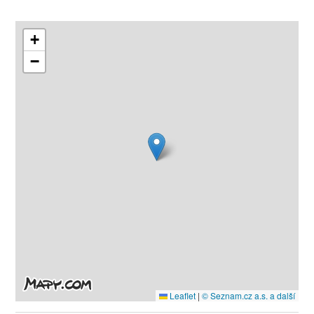
+
−
Leaflet
|
© Seznam.cz a.s. a další