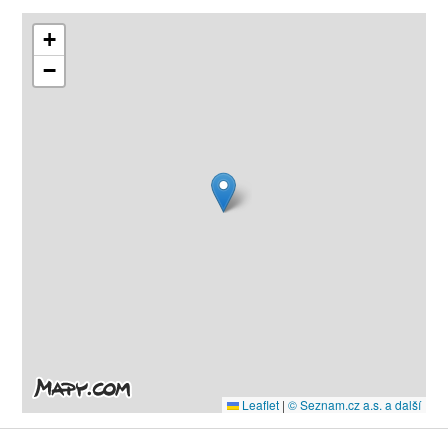
+
−
Leaflet
|
© Seznam.cz a.s. a další