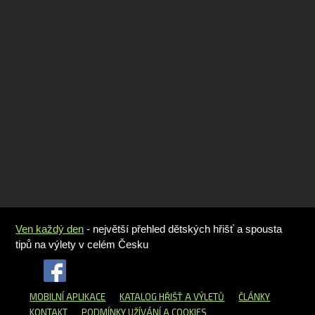
Ven každý den
- největší přehled dětských hřišť a spousta
tipů na výlety v celém Česku
MOBILNÍ APLIKACE
KATALOG HŘIŠŤ
A VÝLETŮ
ČLÁNKY
KONTAKT
PODMÍNKY UŽÍVÁNÍ A COOKIES