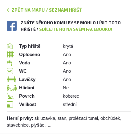
ZPĚT NA MAPU / SEZNAM HŘIŠŤ
ZNÁTE NĚKOHO KOMU BY SE MOHLO LÍBIT TOTO
HŘIŠTĚ?
SDÍLEJTE HO NA SVÉM FACEBOOKU!
Typ hřiště
krytá
Oploceno
Ano
Voda
Ano
WC
Ano
Lavičky
Ano
Hlídání
Ne
Povrch
koberec
Velikost
střední
Herní prvky:
skluzavka, stan, prolézací tunel, obchůdek,
stavebnice, plyšáci, ...