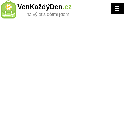
VenKaždýDen
.cz
na výlet s dětmi jdem