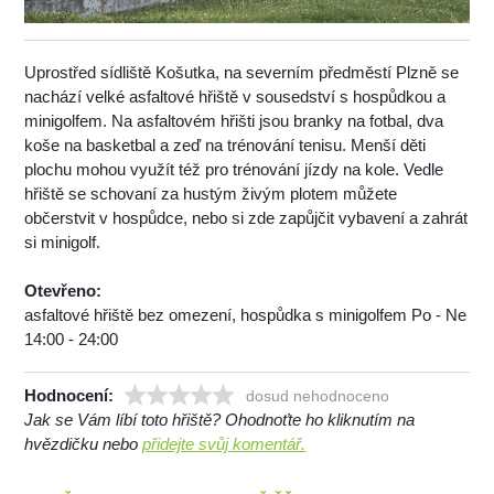
Uprostřed sídliště Košutka, na severním předměstí Plzně se
nachází velké asfaltové hřiště v sousedství s hospůdkou a
minigolfem. Na asfaltovém hřišti jsou branky na fotbal, dva
koše na basketbal a zeď na trénování tenisu. Menší děti
plochu mohou využít též pro trénování jízdy na kole. Vedle
hřiště se schovaní za hustým živým plotem můžete
občerstvit v hospůdce, nebo si zde zapůjčit vybavení a zahrát
si minigolf.
Otevřeno:
asfaltové hřiště bez omezení, hospůdka s minigolfem Po - Ne
14:00 - 24:00
Hodnocení:
dosud nehodnoceno
Jak se Vám líbí toto hřiště? Ohodnoťte ho kliknutím na
hvězdičku nebo
přidejte svůj komentář.