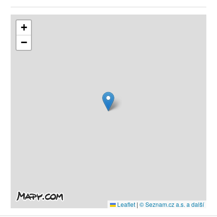
+
−
Leaflet
|
© Seznam.cz a.s. a další