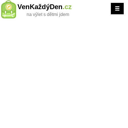
VenKaždýDen
.cz
na výlet s dětmi jdem