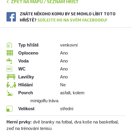
ZPĚT NA MAPU / SEZNAM HŘIŠŤ
ZNÁTE NĚKOHO KOMU BY SE MOHLO LÍBIT TOTO
HŘIŠTĚ?
SDÍLEJTE HO NA SVÉM FACEBOOKU!
Typ hřiště
venkovní
Oploceno
Ano
Voda
Ano
WC
Ano
Lavičky
Ano
Hlídání
Ne
Povrch
asfalt, kolem
minigolfu tráva
Velikost
střední
Herní prvky:
dvě branky na fotbal, dva koše na basketbal,
zeď na trénování tenisu