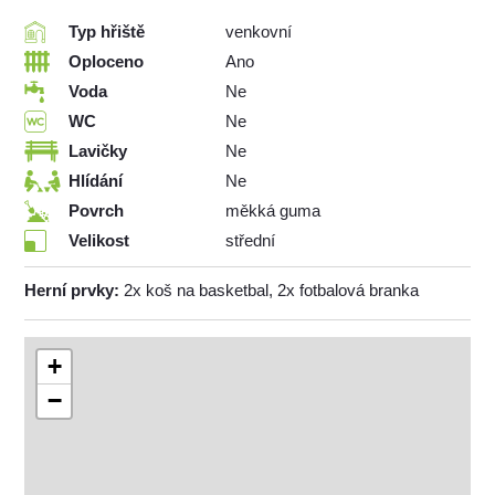
Typ hřiště
venkovní
Oploceno
Ano
Voda
Ne
WC
Ne
Lavičky
Ne
Hlídání
Ne
Povrch
měkká guma
Velikost
střední
Herní prvky:
2x koš na basketbal, 2x fotbalová branka
+
−