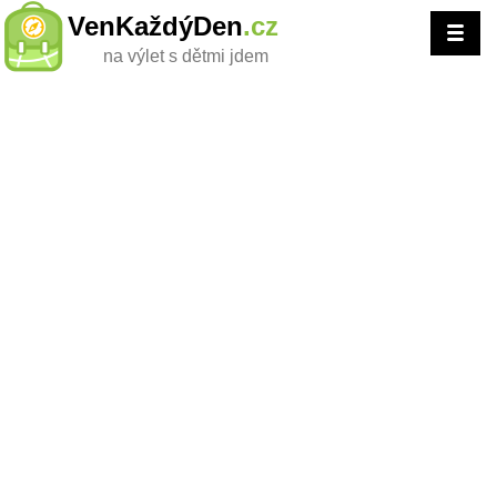
VenKaždýDen
.cz
na výlet s dětmi jdem