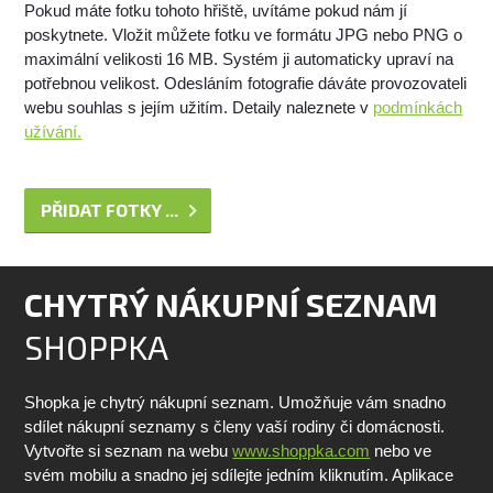
Pokud máte fotku tohoto hřiště, uvítáme pokud nám jí
poskytnete. Vložit můžete fotku ve formátu JPG nebo PNG o
maximální velikosti 16 MB. Systém ji automaticky upraví na
potřebnou velikost. Odesláním fotografie dáváte provozovateli
webu souhlas s jejím užitím. Detaily naleznete v
podmínkách
užívání.
PŘIDAT FOTKY ...
CHYTRÝ NÁKUPNÍ SEZNAM
SHOPPKA
Shopka je chytrý nákupní seznam. Umožňuje vám snadno
sdílet nákupní seznamy s členy vaší rodiny či domácnosti.
Vytvořte si seznam na webu
www.shoppka.com
nebo ve
svém mobilu a snadno jej sdílejte jedním kliknutím. Aplikace