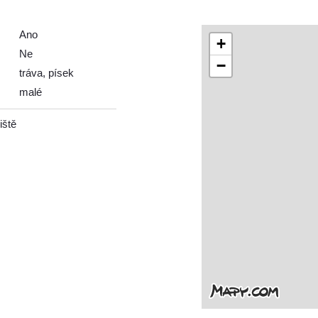
Ano
+
Ne
−
tráva, písek
malé
iště