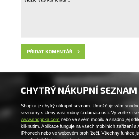
CHYTRÝ NÁKUPNÍ SEZNAM
Shopka je chytrý nákupní seznam. Umožňuje vám snadno 
seznamy s členy vaší rodiny či domácnosti. Vytvořte si 
www.shoppka.com
nebo ve svém mobilu a snadno jej sdíl
kliknutím. Aplikace funguje na všech mobilních zařízení s
iPhonech nebo ve webovém prohlížeči. Všechny funkce j