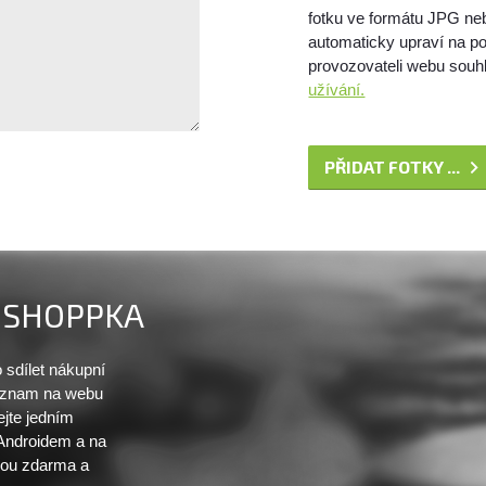
fotku ve formátu JPG ne
automaticky upraví na po
provozovateli webu souhl
užívání.
PŘIDAT FOTKY ...
SHOPPKA
sdílet nákupní
seznam na webu
ejte jedním
 Androidem a na
sou zdarma a