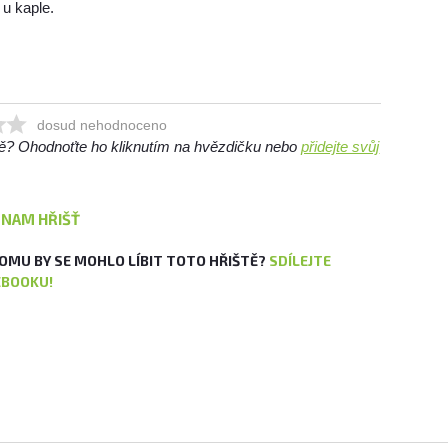
 u kaple.
dosud nehodnoceno
ště? Ohodnoťte ho kliknutím na hvězdičku nebo
přidejte svůj
ZNAM HŘIŠŤ
OMU BY SE MOHLO LÍBIT TOTO HŘIŠTĚ?
SDÍLEJTE
EBOOKU!