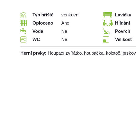
Typ hřiště
venkovní
Lavičky
Oploceno
Ano
Hlídání
Voda
Ne
Povrch
WC
Ne
Velikost
Herní prvky:
Houpací zvířátko, houpačka, kolotoč, pískov