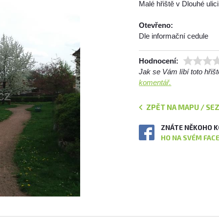
Malé hřiště v Dlouhé ulici
Otevřeno:
Dle informační cedule
Hodnocení:
Jak se Vám líbí toto hři
komentář.
ZPĚT NA MAPU / SE
ZNÁTE NĚKOHO K
HO NA SVÉM FAC