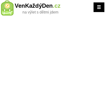
VenKaždýDen
.cz
na výlet s dětmi jdem