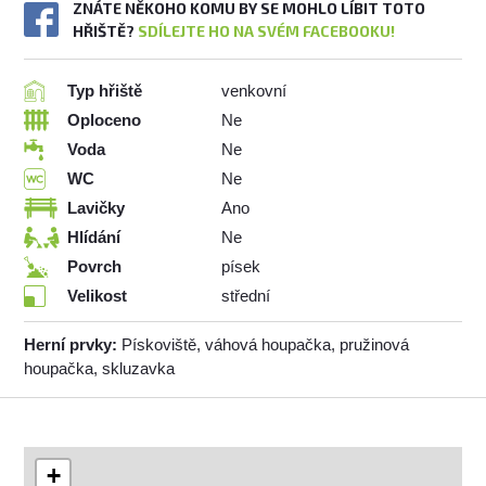
ZNÁTE NĚKOHO KOMU BY SE MOHLO LÍBIT TOTO
HŘIŠTĚ?
SDÍLEJTE HO NA SVÉM FACEBOOKU!
Typ hřiště
venkovní
Oploceno
Ne
Voda
Ne
WC
Ne
Lavičky
Ano
Hlídání
Ne
Povrch
písek
Velikost
střední
Herní prvky:
Pískoviště, váhová houpačka, pružinová
houpačka, skluzavka
+