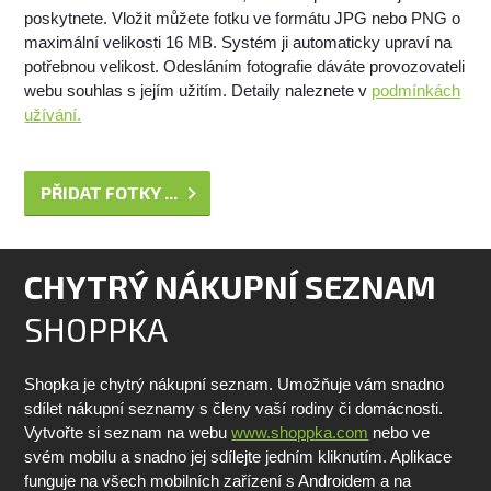
poskytnete. Vložit můžete fotku ve formátu JPG nebo PNG o
maximální velikosti 16 MB. Systém ji automaticky upraví na
potřebnou velikost. Odesláním fotografie dáváte provozovateli
webu souhlas s jejím užitím. Detaily naleznete v
podmínkách
užívání.
PŘIDAT FOTKY ...
CHYTRÝ NÁKUPNÍ SEZNAM
SHOPPKA
Shopka je chytrý nákupní seznam. Umožňuje vám snadno
sdílet nákupní seznamy s členy vaší rodiny či domácnosti.
Vytvořte si seznam na webu
www.shoppka.com
nebo ve
svém mobilu a snadno jej sdílejte jedním kliknutím. Aplikace
funguje na všech mobilních zařízení s Androidem a na