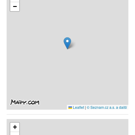
−
Leaflet
|
© Seznam.cz a.s. a další
+