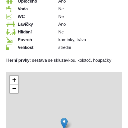
Oploceno
Ano
Voda
Ne
WC
Ne
Lavičky
Ano
Hlídání
Ne
Povrch
kamínky, tráva
Velikost
střední
Herní prvky:
sestava se skluzavkou, kolotoč, houpačky
+
−