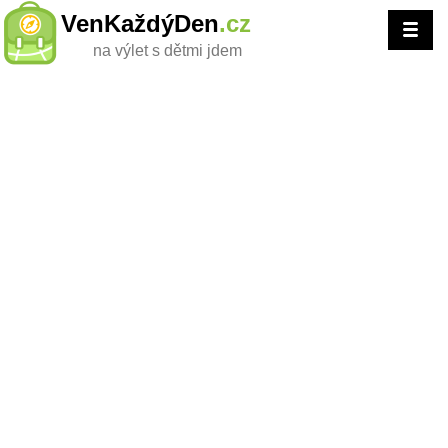
VenKaždýDen
.cz
na výlet s dětmi jdem