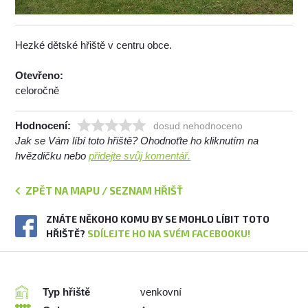
Hezké dětské hřiště v centru obce.
Otevřeno:
celoročně
Hodnocení:
dosud nehodnoceno
Jak se Vám líbí toto hřiště? Ohodnoťte ho kliknutím na
hvězdičku nebo
přidejte svůj komentář.
ZPĚT NA MAPU / SEZNAM HŘIŠŤ
ZNÁTE NĚKOHO KOMU BY SE MOHLO LÍBIT TOTO
HŘIŠTĚ?
SDÍLEJTE HO NA SVÉM FACEBOOKU!
Typ hřiště
venkovní