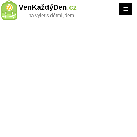
VenKaždýDen
.cz
na výlet s dětmi jdem