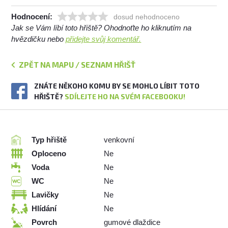
Hodnocení:
dosud nehodnoceno
Jak se Vám líbí toto hřiště? Ohodnoťte ho kliknutím na
hvězdičku nebo
přidejte svůj komentář.
ZPĚT NA MAPU / SEZNAM HŘIŠŤ
ZNÁTE NĚKOHO KOMU BY SE MOHLO LÍBIT TOTO
HŘIŠTĚ?
SDÍLEJTE HO NA SVÉM FACEBOOKU!
Typ hřiště
venkovní
Oploceno
Ne
Voda
Ne
WC
Ne
Lavičky
Ne
Hlídání
Ne
Povrch
gumové dlaždice