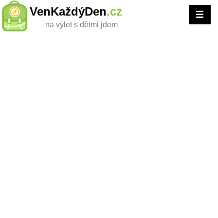
VenKaždýDen
.cz
na výlet s dětmi jdem