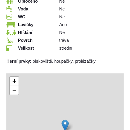
Oploceno
Ne
Voda
Ne
WC
Ne
Lavičky
Ano
Hlídání
Ne
Povrch
tráva
Velikost
střední
Herní prvky:
pískoviště, houpačky, prolézačky
+
−