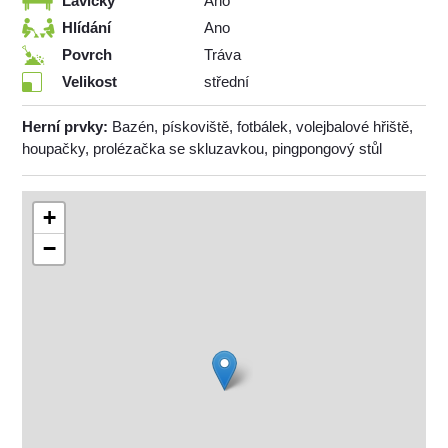
Lavičky
Ano
Hlídání
Ano
Povrch
Tráva
Velikost
střední
Herní prvky:
Bazén, pískoviště, fotbálek, volejbalové hřiště,
houpačky, prolézačka se skluzavkou, pingpongový stůl
+
−