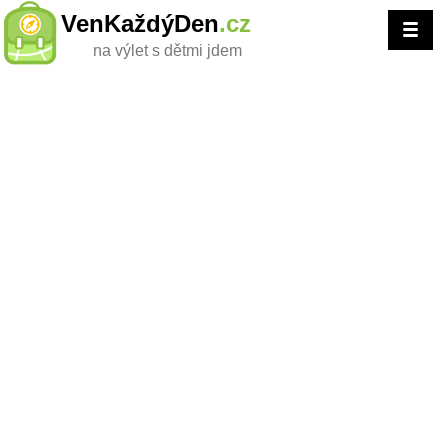
VenKaždýDen
.cz
na výlet s dětmi jdem